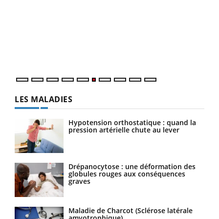
COU
You
Coup
vous
épis
LES MALADIES
Hypotension orthostatique : quand la
pression artérielle chute au lever
Drépanocytose : une déformation des
globules rouges aux conséquences
graves
Maladie de Charcot (Sclérose latérale
amyotrophique)