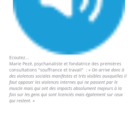
Ecoutez...
Marie Pezé,
psychanaliste et fondatrice des premières
consultations "souffrance et travail" : «
On arrive donc à
des violences sociales manifestes et très visibles auxquelles il
faut opposer les violences internes qui ne passent par le
muscle mais qui ont des impacts absolument majeurs à la
fois sur les gens qui sont licenciés mais également sur ceux
qui restent.
»