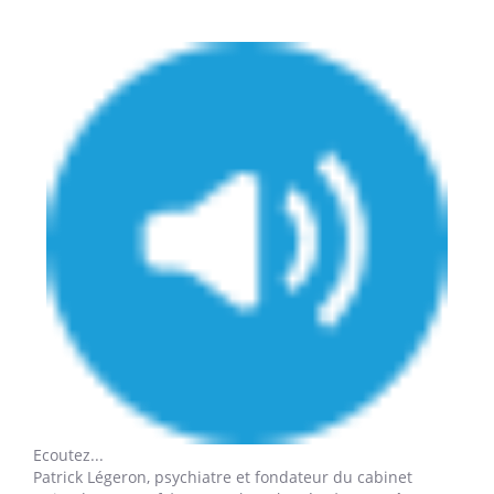
Ecoutez...
Patrick Légeron,
psychiatre et fondateur du cabinet