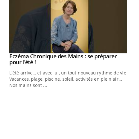
Eczéma Chronique des Mains : se préparer
Youtube
Youtube
pour l’été !
L'été arrive… et avec lui, un tout nouveau rythme de vie !
Vacances, plage, piscine, soleil, activités en plein air…
Nos mains sont ...
Dia
You
Le 
pers
ques