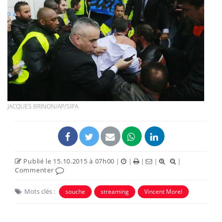
JACQUES BRINON/AP/SIPA
Publié le 15.10.2015 à 07h00
|
|
|
|
|
Commenter
Mots clés :
souche
streaming
Vincent Morel