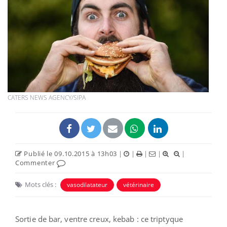
CATERS NEWS AGENCY/SIPA
Publié le 09.10.2015 à 13h03
|
|
|
|
|
Commenter
Mots clés :
vasodilatateur
vétérinaire
Sortie de bar, ventre creux, kebab : ce triptyque