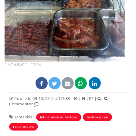
SIMON ISABELLE/SIPA
Publié le 03.10.2015 à 17h33
|
|
|
|
|
Commenter
Mots clés :
Intolérance au lactose
hydroxyurée
respirateurs