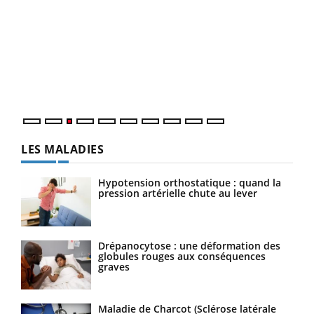
Ecz
You
pour
L'ét
Vaca
Nos 
LES MALADIES
Hypotension orthostatique : quand la
pression artérielle chute au lever
Drépanocytose : une déformation des
globules rouges aux conséquences
graves
Maladie de Charcot (Sclérose latérale