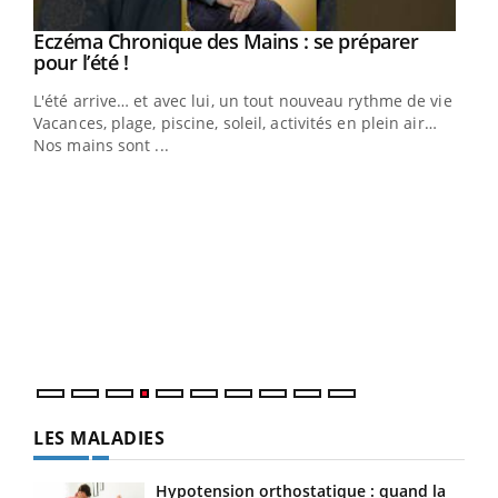
Eczéma Chronique des Mains : se préparer
Youtube
Youtube
pour l’été !
L'été arrive… et avec lui, un tout nouveau rythme de vie !
Vacances, plage, piscine, soleil, activités en plein air…
Nos mains sont ...
Dia
You
Le 
pers
ques
LES MALADIES
Hypotension orthostatique : quand la