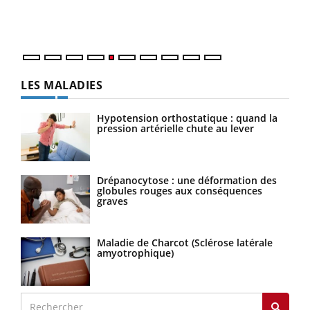
mati
numé
LES MALADIES
Hypotension orthostatique : quand la
pression artérielle chute au lever
Drépanocytose : une déformation des
globules rouges aux conséquences
graves
Maladie de Charcot (Sclérose latérale
amyotrophique)