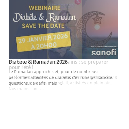
Youtube
Diabète & Ramadan 2026
Youtube
Le Ramadan approche, et, pour de nombreuses
vie !
personnes atteintes de diabète, c'est une période de
…
questions, de défis, mais ...
Un 
You
à l
Un é