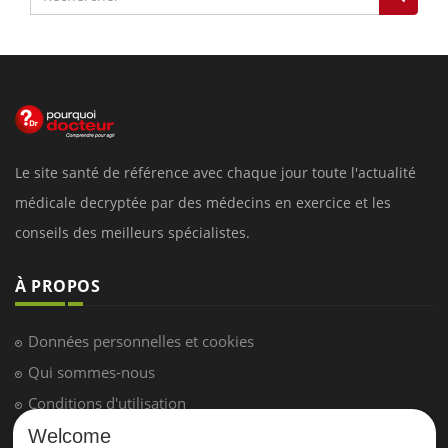
Le site santé de référence avec chaque jour toute l'actualité
médicale decryptée par des médecins en exercice et les
conseils des meilleurs spécialistes.
À PROPOS
Données personnelles et cookies
Qui sommes-nous
Conditions d'utilisation
Plan du site
Welcome