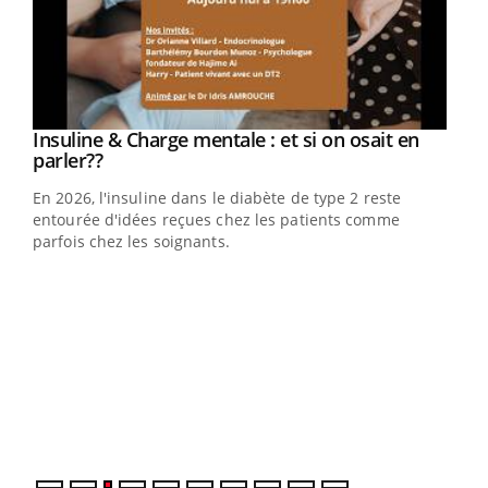
Youtube
Insuline & Charge mentale : et si on osait en
Youtube
Youtube
parler??
En 2026, l'insuline dans le diabète de type 2 reste
entourée d'idées reçues chez les patients comme
parfois chez les soignants.
Ecz
You
pour
L'ét
Vaca
Nos 