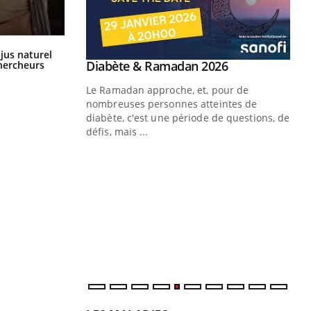
Comment oublier les écrans en
 jus naturel
vacances ?
Youtube
 Mains : se
Diabète & Ramadan 2026
chercheurs
Youtube
outube
Le Ramadan approche, et, pour de
 un tout nouveau
nombreuses personnes atteintes de
plage, piscine,
diabète, c'est une période de questions, de
 air… Nos mains
défis, mais ...
Un
You
fac
pr
Un 
mut
san
num