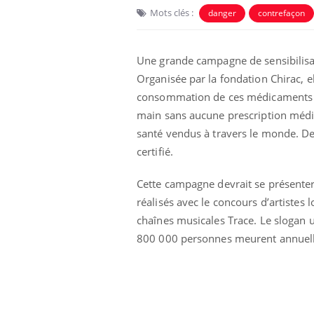
Mots clés :
danger
contrefaçon
Une grande campagne de sensibilisa
Organisée par la fondation Chirac, el
consommation de ces médicaments fr
main sans aucune prescription médi
santé vendus à travers le monde. De
certifié.
Cette campagne devrait se présenter s
us : un cas
Comment oublier les
réalisés avec le concours d’artistes 
chez un touriste
écrans en vacances ?
chaînes musicales Trace. Le slogan uti
e
800 000 personnes meurent annuell
 infantile : un
Toujours connectés :
s’interroge sur
comment le travail
 élevé en France
empiète de plus en plus
sur nos soirées