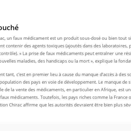
Cytomégalovirus : ce qui
Pourquo
change dans la prise en
gâche-t-
charge des femmes
jours de
enceintes
touché
rac, un faux médicament est un produit sous-dosé ou bien tout 
ent contenir des agents toxiques (ajoutés dans des laboratoires, 
ni contrôle). « La prise de faux médicaments peut entraîner une rés
uvelles maladies, des handicaps ou la mort », explique la fonda
nt tant, c'est en premier lieu à cause du manque d’accès à des s
a population des pays en voie de développement. Le manque de s
ôle de la vente des médicaments, en particulier en Afrique, est un
s faux médicaments. Toutefois, les pays riches comme la France ou
ion Chirac affirme que les autorités devraient être bien plus sév