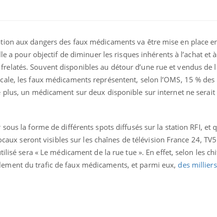
tion aux dangers des faux médicaments va être mise en place en
le a pour objectif de diminuer les risques inhérents à l’achat et à
elatés. Souvent disponibles au détour d’une rue et vendus de l
cale, les faux médicaments représentent, selon l’OMS, 15 % des
 plus, un médicament sur deux disponible sur internet ne serait
ous la forme de différents spots diffusés sur la station RFI, et 
Chikungunya, dengue,
La siest
locaux seront visibles sur les chaînes de télévision France 24, TV
West Nile : que se passe-
de dormi
lisé sera « Le médicament de la rue tue ». En effet, selon les chif
t-il dans le sud de la
France ?
ement du trafic de faux médicaments, et parmi eux,
des millier
Les médicaments GLP-1
VIH : la
protègent-ils aussi les os
tous les
?
elle enfi