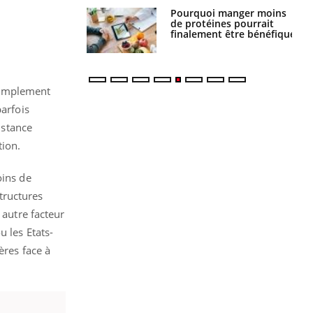
i votre ventre
Pourquoi manger moins
il les premiers
de protéines pourrait
 vos vacances ?
finalement être bénéfique
simplement
parfois
istance
tion.
oins de
tructures
 autre facteur
 les Etats-
ères face à