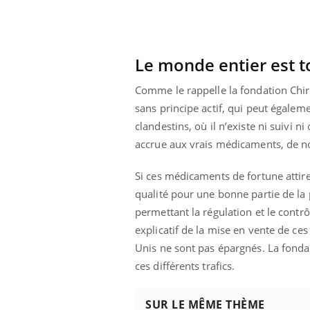
 à risque : ce jus
Cancer colorectal : une
ttire l'attention
stratégie simple aurait
cheurs
changé la donne au Pays
basque
Le monde entier est 
Comme le rappelle la fondation Chi
sans principe actif, qui peut égalem
clandestins, où il n’existe ni suivi 
accrue aux vrais médicaments, de no
Si ces médicaments de fortune attire
qualité pour une bonne partie de l
permettant la régulation et le contr
explicatif de la mise en vente de ce
Unis ne sont pas épargnés. La fondat
ces différents trafics.
SUR LE MÊME THÈME