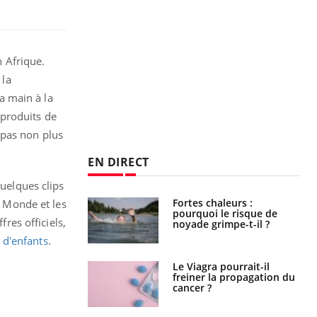
 Afrique.
 la
a main à la
 produits de
 pas non plus
EN DIRECT
quelques clips
e empêche-t-elle
Fortes chaleurs :
5 Monde et les
r la nuit ?
pourquoi le risque de
fres officiels,
noyade grimpe-t-il ?
s d'enfants
.
 fin du comprimé
Le Viagra pourrait-il
 jours se profile-t-
freiner la propagation du
n ?
cancer ?