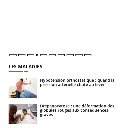
Dia
You
Le 
pers
ques
LES MALADIES
Hypotension orthostatique : quand la
pression artérielle chute au lever
Drépanocytose : une déformation des
globules rouges aux conséquences
graves