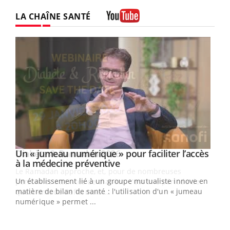
LA CHAÎNE SANTÉ
Youtube
Un « jumeau numérique » pour faciliter l’accès
Youtube
Youtube
à la médecine préventive
Un établissement lié à un groupe mutualiste innove en
e
matière de bilan de santé : l'utilisation d'un « jumeau
numérique » permet ...