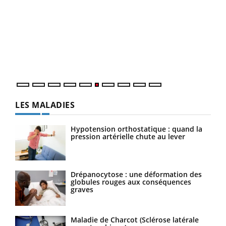
COU
You
Coup
vous
épis
LES MALADIES
Hypotension orthostatique : quand la
pression artérielle chute au lever
Drépanocytose : une déformation des
globules rouges aux conséquences
graves
Maladie de Charcot (Sclérose latérale