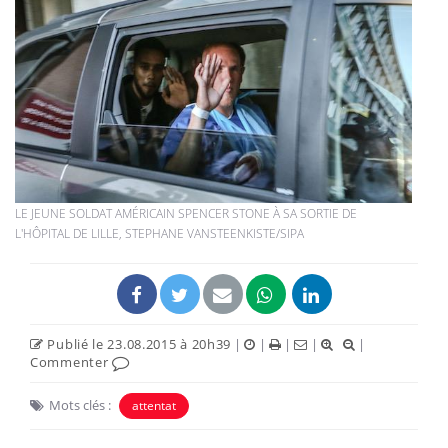
LE JEUNE SOLDAT AMÉRICAIN SPENCER STONE À SA SORTIE DE
L'HÔPITAL DE LILLE, STEPHANE VANSTEENKISTE/SIPA
Publié le 23.08.2015 à 20h39
|
|
|
|
|
Commenter
Mots clés :
attentat