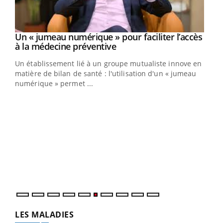
Un « jumeau numérique » pour faciliter l’accès
Youtube
Youtube
à la médecine préventive
Un établissement lié à un groupe mutualiste innove en
e
matière de bilan de santé : l'utilisation d'un « jumeau
numérique » permet ...
COU
You
Coup
vous
épis
LES MALADIES