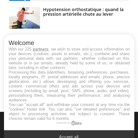
Hypotension orthostatique : quand la
pression artérielle chute au lever
Drépanocytose : une déformation des
globules rouges aux conséquences
Welcome
graves
With our 225
partners
, we wish to store and access information on
your devices (cookies, pixels in emails, etc.), combine and share
your personal data with our partners, whether collected on this
website or in our emails, already held by some of us, or obtained
Maladie de Charcot (Sclérose latérale
later, including in other contexts.
amyotrophique)
Processing this data (identifiers, browsing, preferences, purchases,
loyalty programs, IP, postal addresses and emails, phone, precise
geolocation, etc.) allows developing and offering you services,
content, commercial offers and ads across your devices and
screens (including by email, post, SMS, phone, audio, and video),
personalising them, measuring their performance, and analysing
audiences.
You can "accept all" and withdraw your consent at any time via the
"cookies" footer link
. You can also "set detailed preferences" and
object to processing activities not subject to consent. These
choices remain valid for 6 months.
powered by
Accept all