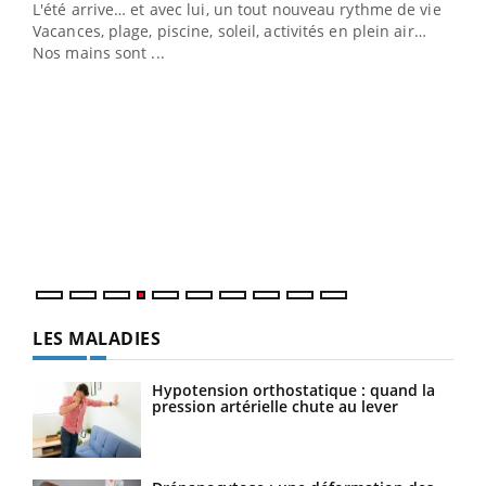
L'été arrive… et avec lui, un tout nouveau rythme de vie !
Vacances, plage, piscine, soleil, activités en plein air…
Nos mains sont ...
Youtube
Diabète & Ramadan 2026
Un 
Youtube
You
à l
Le Ramadan approche, et, pour de nombreuses
Un é
personnes atteintes de diabète, c'est une période de
mati
questions, de défis, mais ...
numé
LES MALADIES
Hypotension orthostatique : quand la
pression artérielle chute au lever