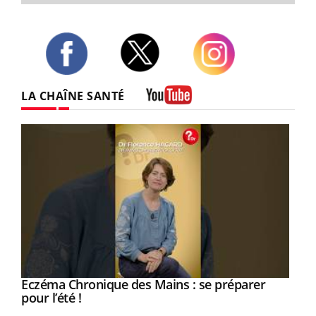
Twitter
Facebook
Instagram
LA CHAÎNE SANTÉ
Youtube
Eczéma Chronique des Mains : se préparer
Youtube
Youtube
pour l’été !