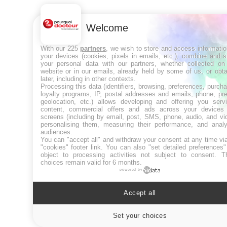
Welcome
With our 225
partners
, we wish to store and access informati
your devices (cookies, pixels in emails, etc.), combine and 
your personal data with our partners, whether collected on 
website or in our emails, already held by some of us, or obt
later, including in other contexts.
Processing this data (identifiers, browsing, preferences, purch
loyalty programs, IP, postal addresses and emails, phone, pr
geolocation, etc.) allows developing and offering you servi
content, commercial offers and ads across your devices
screens (including by email, post, SMS, phone, audio, and vi
personalising them, measuring their performance, and analy
audiences.
You can "accept all" and withdraw your consent at any time vi
"cookies" footer link
. You can also "set detailed preferences
object to processing activities not subject to consent. T
choices remain valid for 6 months.
powered by
Accept all
Set your choices
Cookies sett