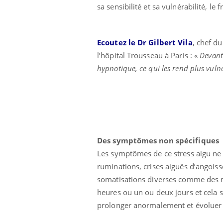
sa sensibilité et sa vulnérabilité, le f
Ecoutez le Dr Gilbert Vila
, chef d
l’hôpital Trousseau à Paris : «
Devant 
hypnotique, ce qui les rend plus vuln
Des symptômes non spécifiques
Hantavirus : un cas
détecté chez un touriste
Les symptômes de ce stress aigu ne 
en France
ruminations, crises aiguës d’angoiss
somatisations diverses comme des m
Mortalité infantile : un
heures ou un ou deux jours et cela s
rapport s’interroge sur
son taux élevé en France
prolonger anormalement et évoluer a