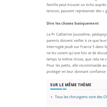
famille peut trouver un écho auprès
tension, peuvent représenter des « g
Dire les choses basiquement
Le Pr Catherine Jousselme, pédopsych
parents doivent veiller à ce que leu
Interrogée jeudi sur France 5 dans le
ne les voient qu’une fois et de discut
temps la même chose, que cela ne va
Pour les petits, elle recommande aus
protéger en leur donnant confiance da
SUR LE MÊME THÈME
Tous les chirurgiens sont des Ch
Car
You
pré