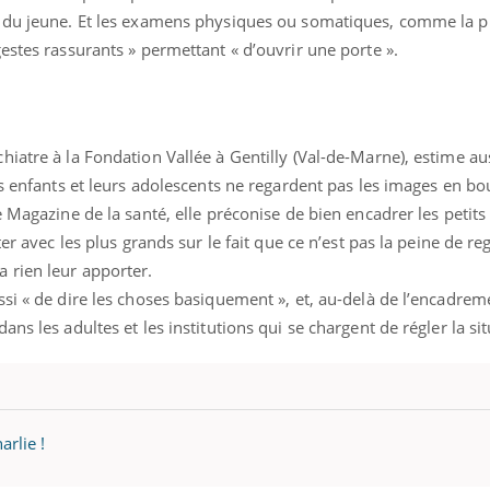
 du jeune. Et les examens physiques ou somatiques, comme la pr
estes rassurants » permettant « d’ouvrir une porte ».
iatre à la Fondation Vallée à Gentilly (Val-de-Marne), estime au
rs enfants et leurs adolescents ne regardent pas les images en bo
 Magazine de la santé, elle préconise de bien encadrer les petits 
er avec les plus grands sur le fait que ce n’est pas la peine de re
 rien leur apporter.
si « de dire les choses basiquement », et, au-delà de l’encadreme
ns les adultes et les institutions qui se chargent de régler la sit
arlie !
ence en fer : comprendre pour
tube
Youtube
venir