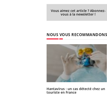
Fati
mêm
Vous aimez cet article ? Abonnez-
vous à la newsletter !
care
...
Eczéma Chronique des Mains :
Youtube
Youtube
expliquer ma maladie
NOUS VOUS RECOMMANDON
Il y a des sujets qui sont faciles à aborder...
d'autres non ! D'un côté, poser des
questions sur la maladie d'un proche c'est
montrer ...
Hantavirus : un cas détecté chez un
touriste en France