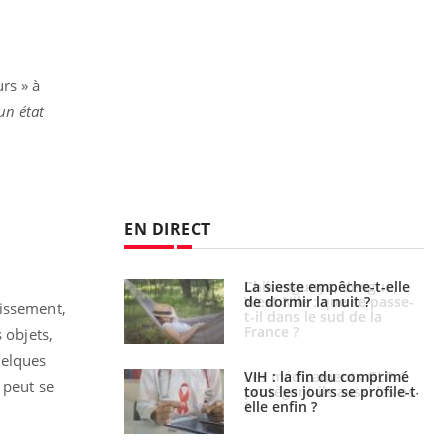
rs » à
un état
EN DIRECT
unya, dengue,
La sieste empêche-t-elle
e : que se passe-
de dormir la nuit ?
missement,
s le sud de la
 objets,
uelques
icaments GLP-1
VIH : la fin du comprimé
 peut se
t-ils aussi les os
tous les jours se profile-t-
elle enfin ?