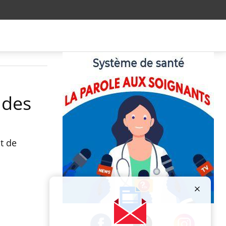
 des
t de
Publicité