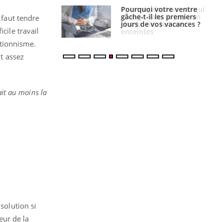
alovirus : ce qui
Pourquoi votre ventre
ans la prise en
gâche-t-il les premiers
 faut tendre
des femmes
jours de vos vacances ?
cile travail
es
ntionnisme.
nt assez
ait au moins la
solution si
eur de la