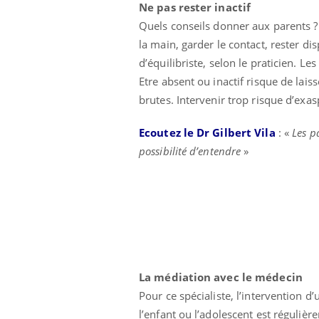
Ne pas rester inactif
Grossesse à risque : ce jus
naturel attire l'attention
Quels conseils donner aux parents ? «
des chercheurs
la main, garder le contact, rester di
d’équilibriste, selon le praticien. L
Etre absent ou inactif risque de lais
brutes. Intervenir trop risque d’exasp
Ecoutez le Dr Gilbert Vila
: «
Les p
possibilité d’entendre
»
La médiation avec le médecin
Pour ce spécialiste, l’intervention d
l’enfant ou l’adolescent est régulière