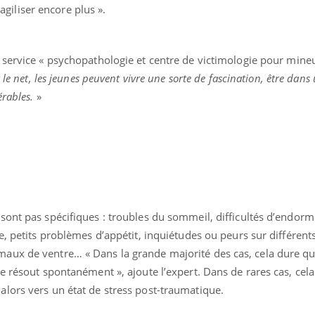
ragiliser encore plus ».
u service « psychopathologie et centre de victimologie pour mineu
le net, les jeunes peuvent vivre une sorte de fascination, être dans 
érables.
»
Comment oublier les
Chikung
écrans en vacances ?
West Nil
sont pas spécifiques : troubles du sommeil, difficultés d’endor
t-il dan
France ?
e, petits problèmes d’appétit, inquiétudes ou peurs sur différents
aux de ventre… « Dans la grande majorité des cas, cela dure q
Toujours connectés :
Les méd
e résout spontanément », ajoute l’expert. Dans de rares cas, cela
comment le travail
protègen
empiète de plus en plus
?
lors vers un état de stress post-traumatique.
sur nos soirées