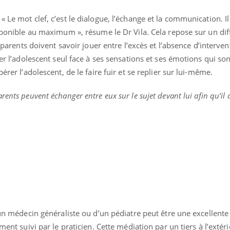
Cancer colorectal : une
Cytomég
stratégie simple aurait
change d
 Le mot clef, c’est le dialogue, l’échange et la communication. Il
changé la donne au Pays
charge 
sponible au maximum », résume le Dr Vila. Cela repose sur un diffi
basque
enceint
es parents doivent savoir jouer entre l’excès et l’absence d’interve
ser l’adolescent seul face à ses sensations et ses émotions qui so
érer l’adolescent, de le faire fuir et se replier sur lui-même.
arents peuvent échanger entre eux sur le sujet devant lui afin qu’il 
’un médecin généraliste ou d’un pédiatre peut être une excellente 
ment suivi par le praticien. Cette médiation par un tiers à l’extéri