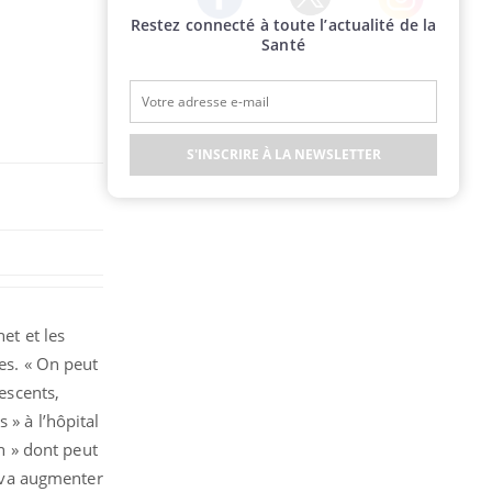
Restez connecté à toute l’actualité de la
Twitter
Facebook
Instagram
Santé
S'INSCRIRE À LA NEWSLETTER
et et les
les. « On peut
lescents,
 » à l’hôpital
on » dont peut
i va augmenter