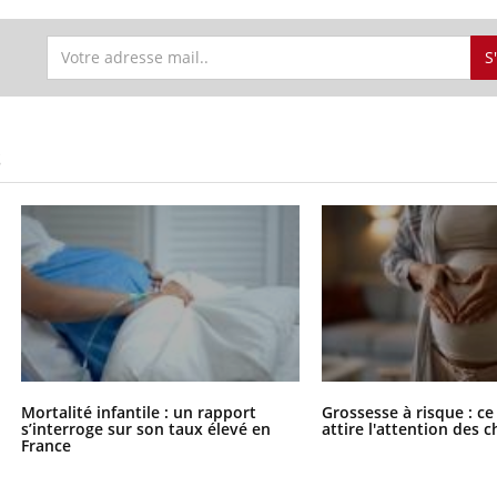
gue, irritabilité, brouillard mental ou
e alopécie… Les symptômes de la
S
nce en fer sont multiples ce qui la rend
Insuline & Charge ment
Youtube
Yout
osait en parler??
S
En 2026, l'insuline dans l
reste entourée d'idées re
patients comme parfois ch
Mortalité infantile : un rapport
Grossesse à risque : ce
s’interroge sur son taux élevé en
attire l'attention des 
France