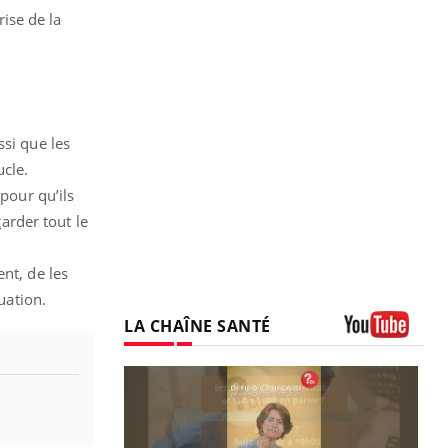
ise de la
ssi que les
ucle.
pour qu’ils
garder tout le
nt, de les
uation.
LA CHAÎNE SANTÉ
Youtube