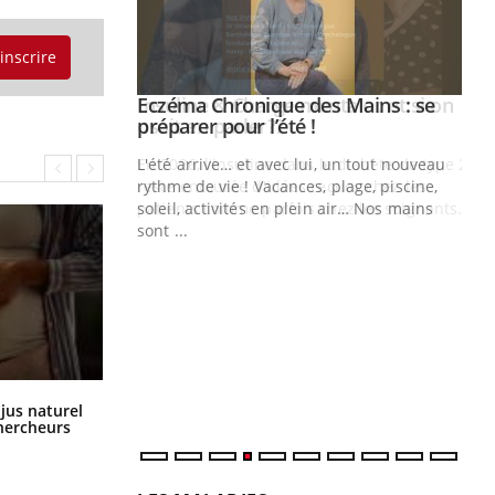
'inscrire
ale : et si on
Eczéma Chronique des Mains : se
Youtube
ube
Youtube
préparer pour l’été !
e diabète de type 2
L'été arrive… et avec lui, un tout nouveau
çues chez les
rythme de vie ! Vacances, plage, piscine,
ez les soignants.
soleil, activités en plein air… Nos mains
sont ...
Di
You
Le 
nom
dia
défi
Comment oublier les écrans en
 jus naturel
vacances ?
chercheurs