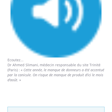
Ecoutez...
Dr Ahmed Slimani,
médecin responsable du site Trinité
(Paris) : «
Cette année, le manque de donneurs a été accentué
par la canicule. On risque de manque de produit d’ici le mois
d’août.
»