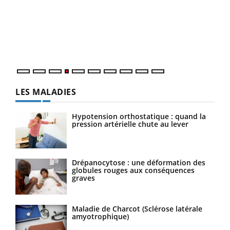
Le 
pers
ques
LES MALADIES
Hypotension orthostatique : quand la
pression artérielle chute au lever
Drépanocytose : une déformation des
globules rouges aux conséquences
graves
Maladie de Charcot (Sclérose latérale
amyotrophique)