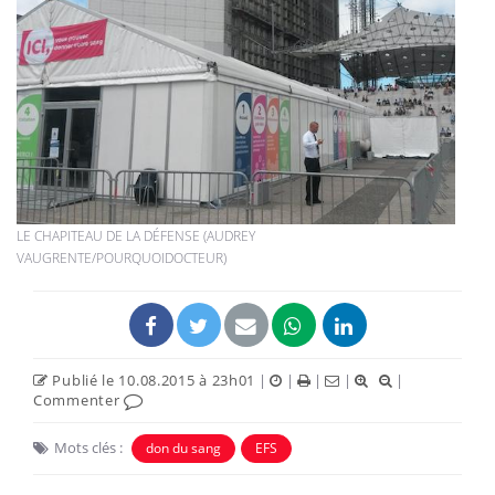
LE CHAPITEAU DE LA DÉFENSE (AUDREY
VAUGRENTE/POURQUOIDOCTEUR)
Publié le 10.08.2015 à 23h01
|
|
|
|
|
Commenter
Mots clés :
don du sang
EFS