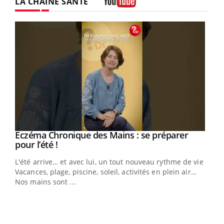
LA CHAÎNE SANTÉ
Youtube
Eczéma Chronique des Mains : se préparer
Youtube
Youtube
pour l’été !
L'été arrive… et avec lui, un tout nouveau rythme de vie !
Vacances, plage, piscine, soleil, activités en plein air…
Nos mains sont ...
Dia
You