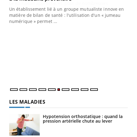
Un établissement lié à un groupe mutualiste innove en
e
matière de bilan de santé : l'utilisation d'un « jumeau
numérique » permet ...
COU
You
Coup
vous
épis
LES MALADIES
Hypotension orthostatique : quand la
pression artérielle chute au lever