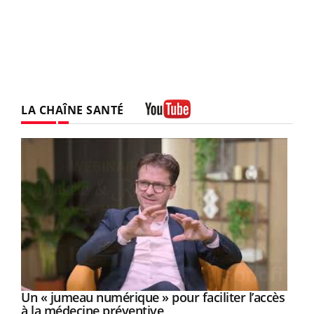
LA CHAÎNE SANTÉ
Youtube
Un « jumeau numérique » pour faciliter l’accès
Youtube
Youtube
à la médecine préventive