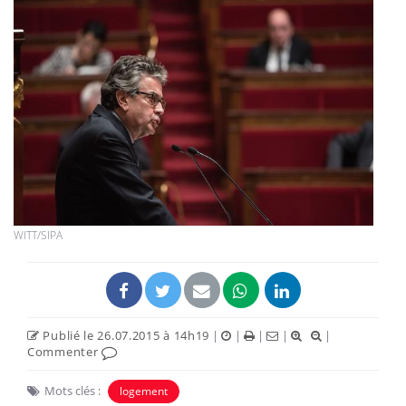
WITT/SIPA
Publié le 26.07.2015 à 14h19
|
|
|
|
|
Commenter
Mots clés :
logement