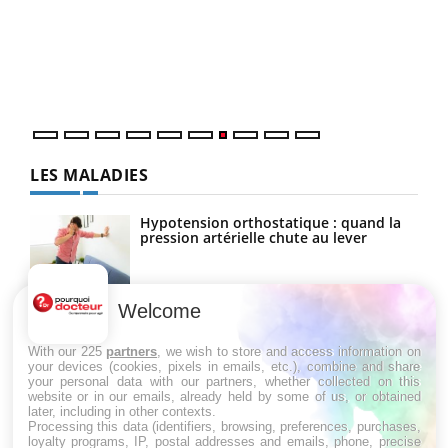
"Les
trav
DRH 
LES MALADIES
Hypotension orthostatique : quand la
pression artérielle chute au lever
Welcome
Drépanocytose : une déformation des
globules rouges aux conséquences
graves
With our 225
partners
, we wish to store and access information on
your devices (cookies, pixels in emails, etc.), combine and share
your personal data with our partners, whether collected on this
website or in our emails, already held by some of us, or obtained
Maladie de Charcot (Sclérose latérale
later, including in other contexts.
amyotrophique)
Processing this data (identifiers, browsing, preferences, purchases,
loyalty programs, IP, postal addresses and emails, phone, precise