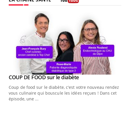
Youtube
Youtube
cès
COUP DE FOOD sur le diabète
Youtube
Coup de food sur le diabète, c'est votre nouveau rendez-
 en
vous culinaire qui bouscule les idées reçues ! Dans cet
u
épisode, une ...
Qua
You