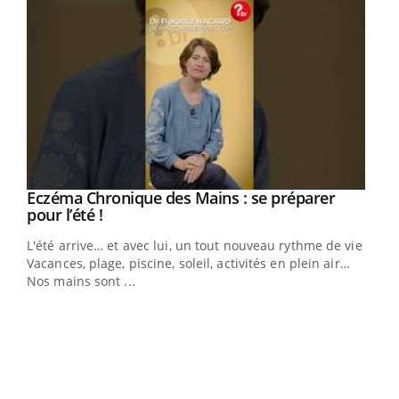
Eczéma Chronique des Mains : se préparer
Youtube
Youtube
pour l’été !
L'été arrive… et avec lui, un tout nouveau rythme de vie !
Vacances, plage, piscine, soleil, activités en plein air…
Nos mains sont ...
Dia
You
Le 
pers