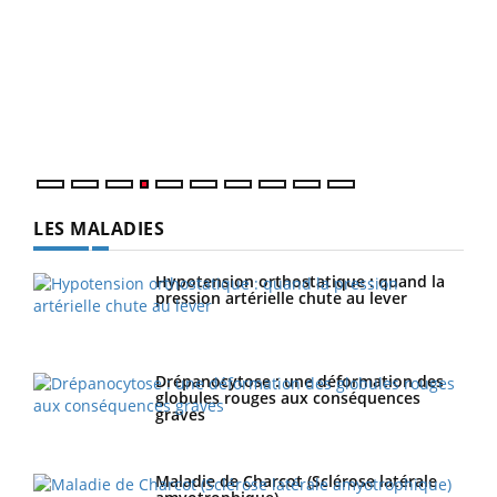
Dia
You
Le 
pers
ques
LES MALADIES
Hypotension orthostatique : quand la
pression artérielle chute au lever
Drépanocytose : une déformation des
globules rouges aux conséquences
graves
Maladie de Charcot (Sclérose latérale