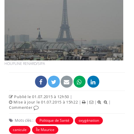
HOUPLINE RENARD/SIPA
Publié le 01.07.2015 à 12h50
|
Mise à jour le 01.07.2015 à 15h22
|
|
|
|
Commenter
Mots clés :
Politique de Santé
oxygénation
canicule
Île Maurice