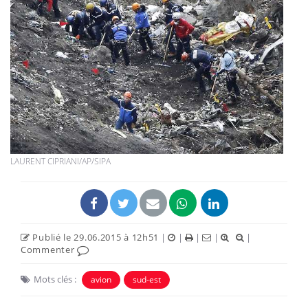
LAURENT CIPRIANI/AP/SIPA
Publié le 29.06.2015 à 12h51
|
|
|
|
|
Commenter
Mots clés :
avion
sud-est