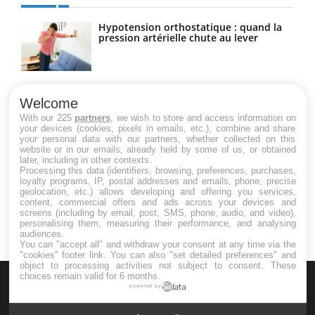
Hypotension orthostatique : quand la
pression artérielle chute au lever
Drépanocytose : une déformation des
globules rouges aux conséquences
Welcome
graves
With our 225
partners
, we wish to store and access information on
your devices (cookies, pixels in emails, etc.), combine and share
your personal data with our partners, whether collected on this
website or in our emails, already held by some of us, or obtained
Maladie de Charcot (Sclérose latérale
later, including in other contexts.
amyotrophique)
Processing this data (identifiers, browsing, preferences, purchases,
loyalty programs, IP, postal addresses and emails, phone, precise
geolocation, etc.) allows developing and offering you services,
content, commercial offers and ads across your devices and
screens (including by email, post, SMS, phone, audio, and video),
personalising them, measuring their performance, and analysing
audiences.
You can "accept all" and withdraw your consent at any time via the
"cookies" footer link
. You can also "set detailed preferences" and
object to processing activities not subject to consent. These
choices remain valid for 6 months.
powered by