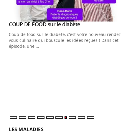
Youtube
cès
COUP DE FOOD sur le diabète
Youtube
Coup de food sur le diabète, c'est votre nouveau rendez-
 en
vous culinaire qui bouscule les idées reçues ! Dans cet
u
épisode, une ...
Qua
You
"Les
trav
DRH 
LES MALADIES