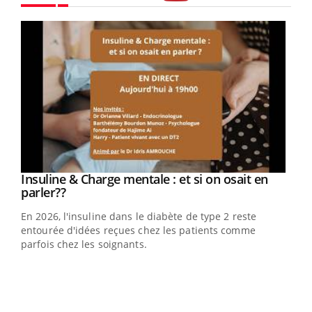
Youtube
Youtube
Insuline & Charge mentale : et si on osait en
Youtube
Youtube
parler??
En 2026, l'insuline dans le diabète de type 2 reste
entourée d'idées reçues chez les patients comme
parfois chez les soignants.
Ecz
You
pour