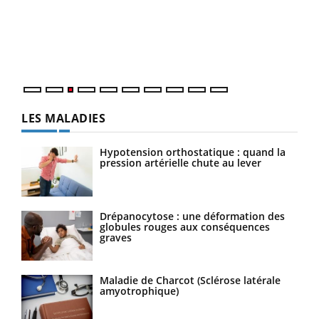
L'ét
Vaca
Nos 
LES MALADIES
Hypotension orthostatique : quand la
pression artérielle chute au lever
Drépanocytose : une déformation des
globules rouges aux conséquences
graves
Maladie de Charcot (Sclérose latérale
amyotrophique)