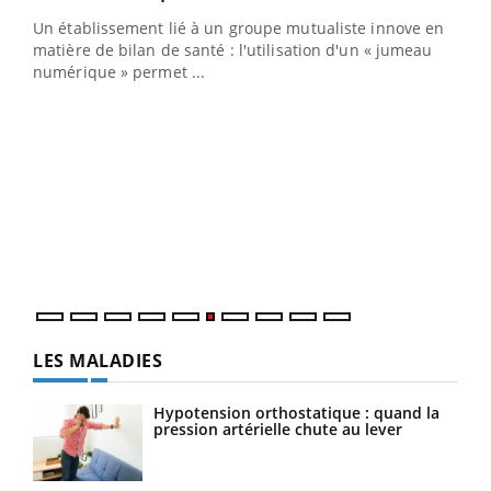
Un établissement lié à un groupe mutualiste innove en
e
matière de bilan de santé : l'utilisation d'un « jumeau
numérique » permet ...
COU
You
Coup
vous
épis
LES MALADIES
Hypotension orthostatique : quand la
pression artérielle chute au lever