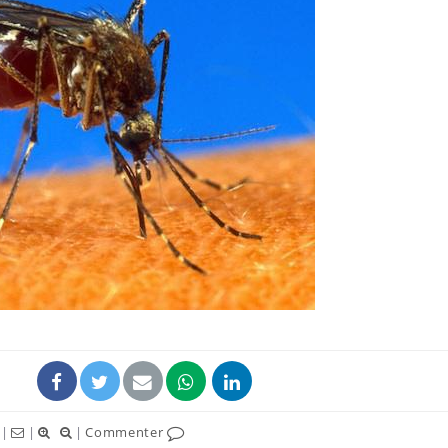
La sieste empêche-t-elle
Fortes c
de dormir la nuit ?
pourquo
noyade g
VIH : la fin du comprimé
Le Viagr
tous les jours se profile-t-
freiner 
elle enfin ?
cancer ?
Pourquoi votre ventre
Pourquo
gâche-t-il les premiers
de prot
jours de vos vacances ?
finalem
|
|
|
Commenter