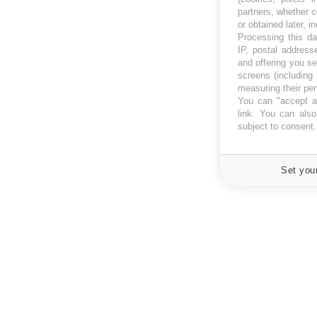
partners, whether c
or obtained later, i
Processing this da
IP, postal address
and offering you s
screens (including
measuring their pe
You can "accept al
link
. You can also 
subject to consent
Set you
À PROPOS
NEWSLETT
Recevez toute
Données personnelles et cookies
infos santé