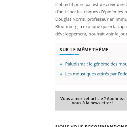
les ce qui la rend
patients comme parfois chez les soignants.
sole
L’objectif principal est de créer u
sont
d'anticiper les risques d'épidémies 
Douglas Norris, professeur en immun
Bloomberg, a expliqué que « la capa
développement, pourrait voir le jour
SUR LE MÊME THÈME
Paludisme : le génome des mou
Les moustiques attirés par l’o
Vous aimez cet article ? Abonnez-
vous à la newsletter !
NOUS VOUS RECOMMANDON