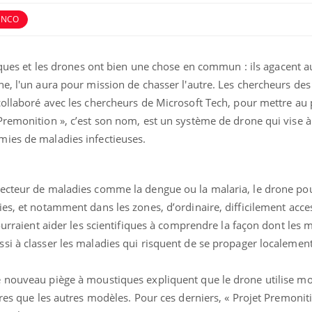
NNCO
ques et les drones ont bien une chose en commun : ils agacent aus
e, l'un aura pour mission de chasser l'autre. Les chercheurs des
collaboré avec les chercheurs de Microsoft Tech, pour mettre au 
remonition », c’est son nom, est un système de drone qui vise à
ies de maladies infectieuses.
ecteur de maladies comme la dengue ou la malaria, le drone pour
es, et notamment dans les zones, d’ordinaire, difficilement acces
ourraient aider les scientifiques à comprendre la façon dont les 
si à classer les maladies qui risquent de se propager localemen
 nouveau piège à moustiques expliquent que le drone utilise mo
ères que les autres modèles. Pour ces derniers, « Projet Premonit