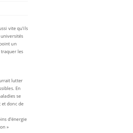
si vite qu'ils
 universités
point un
 traquer les
rait lutter
sibles. En
maladies se
t et donc de
ins d'énergie
ion »