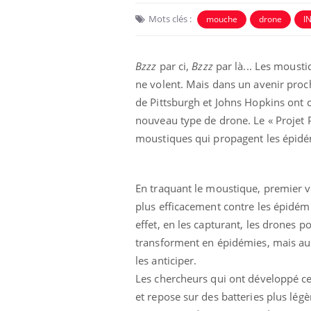
Mots clés :
mouche
drone
I
Bzzz
par ci,
Bzzz
par là... Les mousti
ne volent. Mais dans un avenir proch
de Pittsburgh et Johns Hopkins ont 
nouveau type de drone. Le « Projet P
moustiques qui propagent les épidém
En traquant le moustique, premier v
plus efficacement contre les épidémi
effet, en les capturant, les drones p
transforment en épidémies, mais aus
les anticiper.
Les chercheurs qui ont développé ce
et repose sur des batteries plus lég