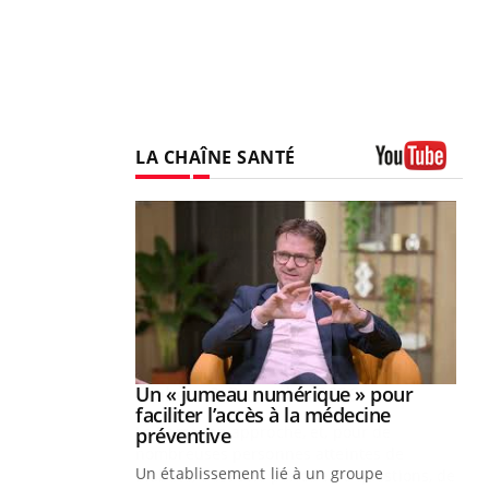
LA CHAÎNE SANTÉ
Youtube
Youtube
2026
Un « jumeau numérique » pour
Youtube
faciliter l’accès à la médecine
 pour de
Youtube
préventive
teintes de
Un établissement lié à un groupe
e de questions, de