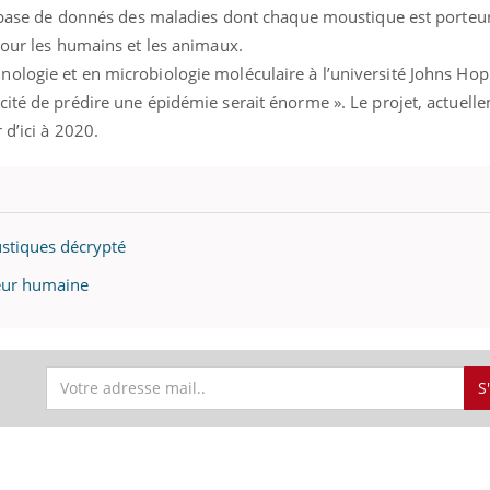
il, activités en plein air… Nos mains
défis, mais ...
ne base de donnés des maladies dont chaque moustique est porteur
 ...
pour les humains et les animaux.
ologie et en microbiologie moléculaire à l’université Johns Hop
cité de prédire une épidémie serait énorme ». Le projet, actuell
 d’ici à 2020.
stiques décrypté
deur humaine
S
S