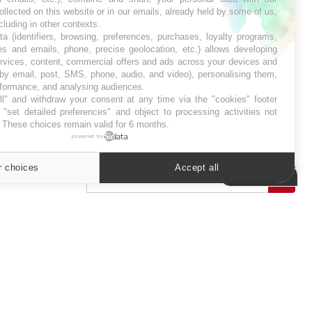
ollected on this website or in our emails, already held by some of us,
SYMPTÔMES
ncluding in other contexts.
ta (identifiers, browsing, preferences, purchases, loyalty programs,
es and emails, phone, precise geolocation, etc.) allows developing
Douleurs de l’avant-pied :
des métatarsalgies à 90 %
ervices, content, commercial offers and ads across your devices and
liées à problème d’appui
 by email, post, SMS, phone, audio, and video), personalising them,
rformance, and analysing audiences.
l" and withdraw your consent at any time via the "cookies" footer
"set detailed preferences" and object to processing activities not
Mauvaise haleine : il faut
améliorer l’hygiène
. These choices remain valid for 6 months.
bucco-dentaire
powered by
r choices
Accept all
Cookies settings
ER
s les semaines les meilleures