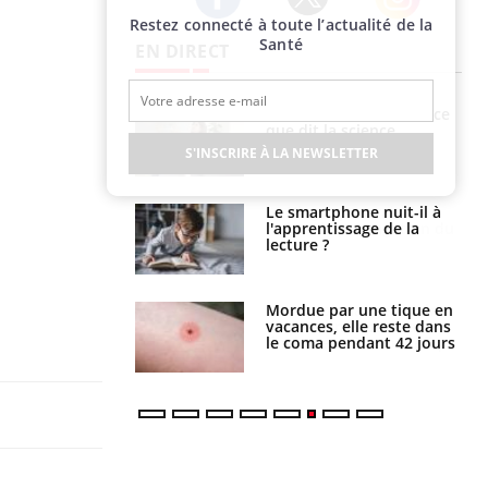
Restez connecté à toute l’actualité de la
Twitter
Facebook
Instagram
Santé
EN DIRECT
haleurs :
Grossesse et chaleur : ce
i le risque de
que dit la science
rimpe-t-il ?
S'INSCRIRE À LA NEWSLETTER
a pourrait-il
Le smartphone nuit-il à
la propagation du
l'apprentissage de la
lecture ?
i manger moins
Mordue par une tique en
éines pourrait
vacances, elle reste dans
ent être bénéfique
le coma pendant 42 jours