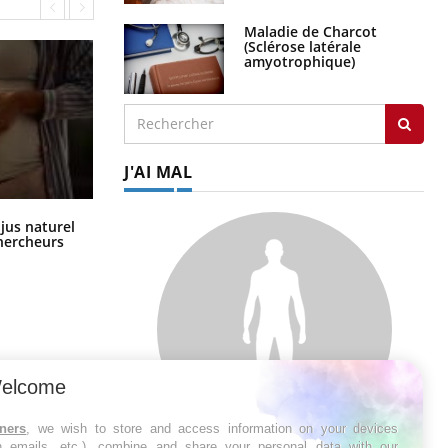
Maladie de Charcot
(Sclérose latérale
amyotrophique)
J'AI MAL
Comment oublier les écrans en
 jus naturel
vacances ?
chercheurs
elcome
tners
, we wish to store and access information on your devices
in emails, etc.), combine and share your personal data with our