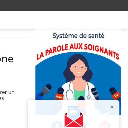
one
rer un
es
Publicité