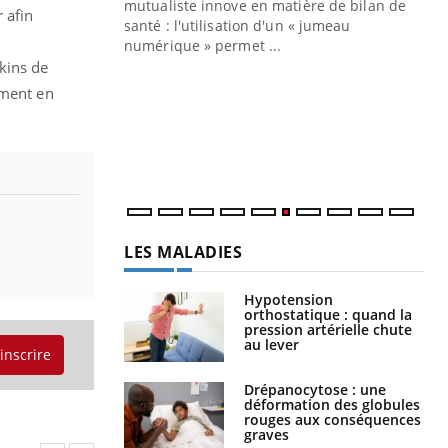
mutualiste innove en matière de bilan de
 afin
santé : l'utilisation d'un « jumeau
CO
You
numérique » permet ...
kins de
Cou
ement en
nou
bou
épi
LES MALADIES
Hypotension
orthostatique : quand la
pression artérielle chute
au lever
'inscrire
Drépanocytose : une
déformation des globules
rouges aux conséquences
graves