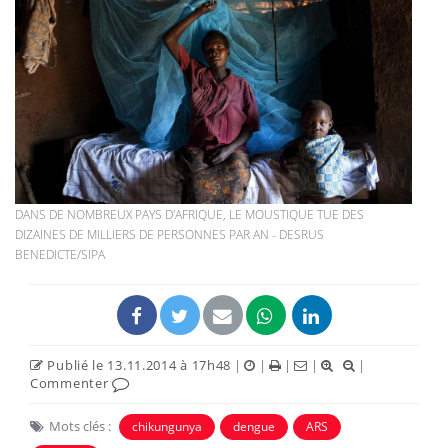
DANS DE NOMBREUX PAYS D'AFRIQUE, LE MOUSTIQUE TUE DES
DIZAINES DE MILLIERS DE PERSONNES PAR AN - DESRUS
BENEDICTE/SIPA
Publié le 13.11.2014 à 17h48
|
|
|
|
|
Commenter
Mots clés :
chikungunya
dengue
ARS