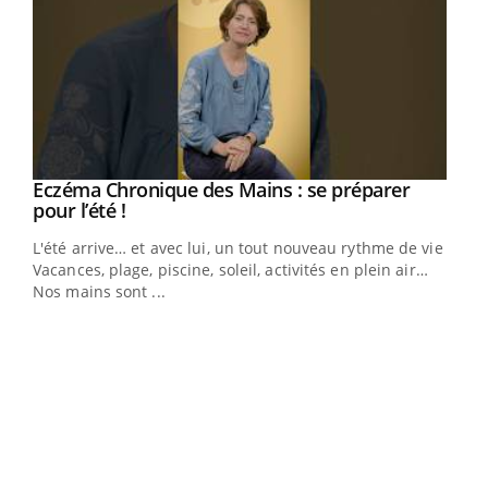
Eczéma Chronique des Mains : se préparer
Youtube
Youtube
pour l’été !
L'été arrive… et avec lui, un tout nouveau rythme de vie !
Vacances, plage, piscine, soleil, activités en plein air…
Nos mains sont ...
Dia
You
Le 
pers
ques