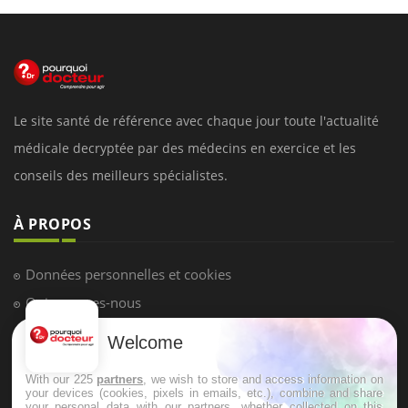
Le site santé de référence avec chaque jour toute l'actualité
médicale decryptée par des médecins en exercice et les
conseils des meilleurs spécialistes.
À PROPOS
Données personnelles et cookies
Qui sommes-nous
Conditions d'utilisation
Welcome
Plan du site
With our 225
partners
, we wish to store and access information on
Mentions Légales
your devices (cookies, pixels in emails, etc.), combine and share
your personal data with our partners, whether collected on this