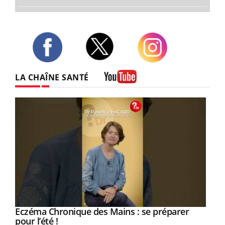
Twitter
Facebook
Instagram
LA CHAÎNE SANTÉ
Youtube
Eczéma Chronique des Mains : se préparer
Youtube
Youtube
pour l’été !