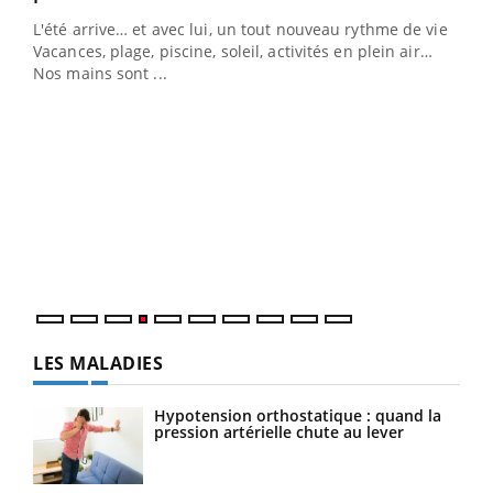
L'été arrive… et avec lui, un tout nouveau rythme de vie !
Vacances, plage, piscine, soleil, activités en plein air…
Nos mains sont ...
Dia
You
Le 
pers
ques
LES MALADIES
Hypotension orthostatique : quand la
pression artérielle chute au lever