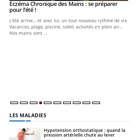
Eczéma Chronique des Mains : se préparer
Youtube
Youtube
pour l’été !
L'été arrive… et avec lui, un tout nouveau rythme de vie !
Vacances, plage, piscine, soleil, activités en plein air…
Nos mains sont ...
Dia
You
Le 
pers
ques
LES MALADIES
Hypotension orthostatique : quand la
pression artérielle chute au lever