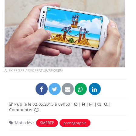
ALEX SEGRE / REX FEATUR/REX/SIPA
Publié le 02.05.2015 à 09h50
|
|
|
|
|
Commenter
Mots clés :
SMEREP
pornographie