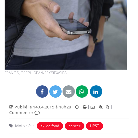
FRANCIS JOSEPH DEAN/REX/REX/SIPA
Publié le 14.04.2015 à 18h28
|
|
|
|
|
Commenter
Mots clés :
ski de fond
cancer
HPST