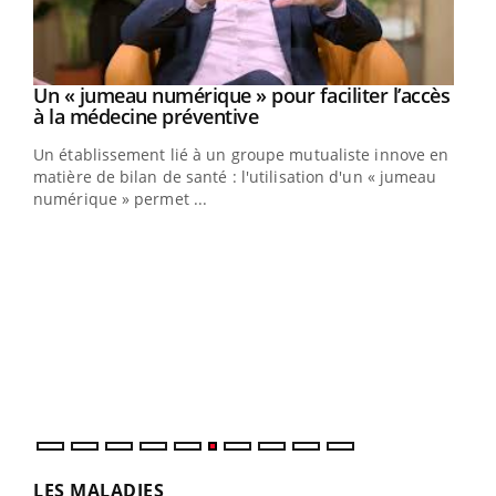
Un « jumeau numérique » pour faciliter l’accès
Youtube
Youtube
à la médecine préventive
Un établissement lié à un groupe mutualiste innove en
e
matière de bilan de santé : l'utilisation d'un « jumeau
numérique » permet ...
COU
You
Coup
vous
épis
LES MALADIES