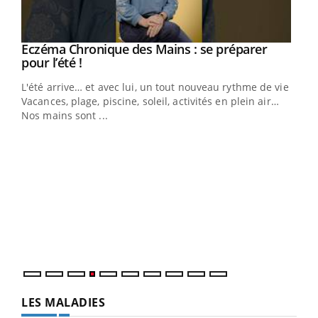
Eczéma Chronique des Mains : se préparer
Youtube
Youtube
pour l’été !
L'été arrive… et avec lui, un tout nouveau rythme de vie !
Vacances, plage, piscine, soleil, activités en plein air…
Nos mains sont ...
Dia
You
Le 
pers
ques
LES MALADIES