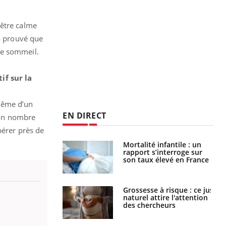
 être calme
 a prouvé que
 de sommeil.
if sur la
 même d’un
EN DIRECT
 bon nombre
pérer près de
e métabolique :
Mortalité infantile : un
nt les meilleurs
rapport s’interroge sur
s physiques ?
son taux élevé en France
 éviter une otite
Grossesse à risque : ce jus
 les vacances ?
naturel attire l'attention
des chercheurs