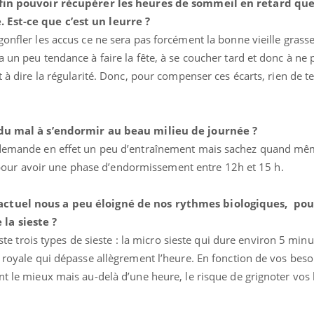
enfin pouvoir récupérer les heures de sommeil en retard que 
 Est-ce que c’est un leurre ?
gonfler les accus ce ne sera pas forcément la bonne vieille grass
a un peu tendance à faire la fête, à se coucher tard et donc à ne 
t à dire la régularité. Donc, pour compenser ces écarts, rien de t
s du mal à s’endormir au beau milieu de journée ?
e demande en effet un peu d’entraînement mais sachez quand mê
ur avoir une phase d’endormissement entre 12h et 15 h.
actuel nous a peu éloigné de nos rythmes biologiques, po
la sieste ?
iste trois types de sieste : la micro sieste qui dure environ 5 minut
e royale qui dépasse allègrement l’heure. En fonction de vos beso
nt le mieux mais au-delà d’une heure, le risque de grignoter vos
.