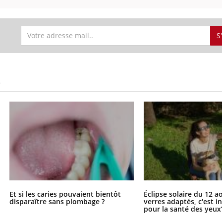
Bébés, jeunes enfants :
Hantavir
quelle trousse à
détecté 
pharmacie pour les
en Fran
vacances ?
S
S
Et si les caries pouvaient bientôt
Éclipse solaire du 12 a
disparaître sans plombage ?
verres adaptés, c'est 
pour la santé des yeux