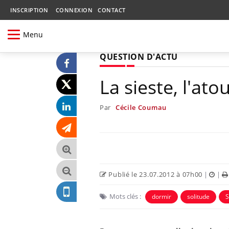
INSCRIPTION
CONNEXION
CONTACT
Menu
QUESTION D'ACTU
La sieste, l'at
Par
Cécile Coumau
Publié le 23.07.2012 à 07h00
|
|
Mots clés :
dormir
solitude
S