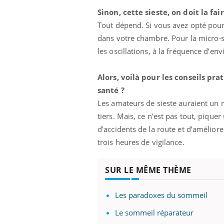
Sinon, cette sieste, on doit la fa
Tout dépend. Si vous avez opté pour
dans votre chambre. Pour la micro-si
les oscillations, à la fréquence d’env
Alors, voilà pour les conseils pra
santé ?
Les amateurs de sieste auraient un
tiers. Mais, ce n’est pas tout, piqu
d’accidents de la route et d’amélior
trois heures de vigilance.
Fatigue en vacances :
normal ou signe d’une
maladie ?
SUR LE MÊME THÈME
Et si les caries pouvaient
Les paradoxes du sommeil
bientôt disparaître sans
plombage ?
Le sommeil réparateur