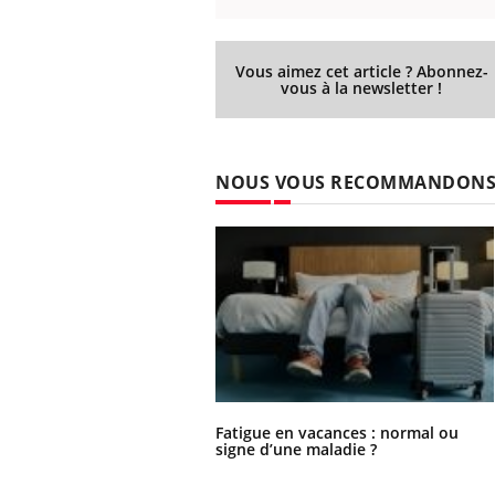
Éclipse solaire du 12 août
: “Des verres adaptés,
c'est indispensable pour
la santé des yeux”
Vous aimez cet article ? Abonnez-
vous à la newsletter !
NOUS VOUS RECOMMANDON
Fatigue en vacances : normal ou
signe d’une maladie ?