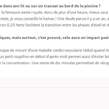
ire dans son lit ou sur un transat au bord de la piscine ?
 la fameuse sieste royale, donc de plus d’une heure, mieux vaut
este, je vous conseille le hamac ! Une étude parue il y a un an,
iron 0,25 hertz facilitent la transition entre les phases d’éveil et
tiques, mais surtout, c’est prouvé, cela aura un impact posit
 risque de mourir d’une maladie cardio-vasculaire réduit quand
er un petit roupillon en début d’après-midi permet aussi d’éviter
er la concentration. Une sieste de dix minutes permettait de récu
Les troubles du sommeil
Syndrom
modifient votre cerveau !
quels so
exercice
Mon enfant est-il trop
Comment
sensible ou simplement
pendant
très empathique ?