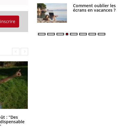
us : un cas
Comment oublier les
chez un touriste
écrans en vacances ?
ce
'inscrire
Les troubles du sommeil modifient
oût : “Des
votre cerveau !
indispensable
”