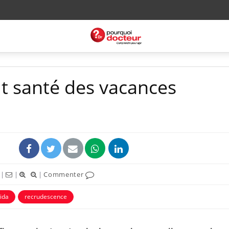
out santé des vacances
|
|
|
Commenter
ida
recrudescence