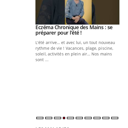
ale : et si on
Eczéma Chronique des Mains : se
Youtube
ube
Youtube
préparer pour l’été !
e diabète de type 2
L'été arrive… et avec lui, un tout nouveau
çues chez les
rythme de vie ! Vacances, plage, piscine,
ez les soignants.
soleil, activités en plein air… Nos mains
sont ...
Di
You
Le 
nom
dia
défi