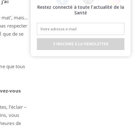
j’ai
Restez connecté à toute l’actualité de la
Twitter
Facebook
Instagram
Santé
e mat’, mais…
pas respecter
el que de se
S'INSCRIRE À LA NEWSLETTER
me que tous
uvez-vous
es, l’éclair –
ins, vous
 heures de