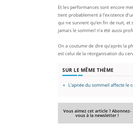
Et les performances sont encore meil
tient probablement à l’existence d’
qui ne survient qu’en fin de nuit, et
jamais le sommeil n’a été aussi profo
On a coutume de dire qu’après la ph
est celui de la réorganisation du c
Eczéma Chronique des Mains :
Car
Youtube
You
Youtube
expliquer ma maladie
pré
SUR LE MÊME THÈME
Il y a des sujets qui sont faciles à aborder...
Fati
d'autres non ! D'un côté, poser des
mêm
questions sur la maladie d'un proche c'est
care
L'apnée du sommeil affecte le 
montrer ...
...
Vous aimez cet article ? Abonnez-
vous à la newsletter !