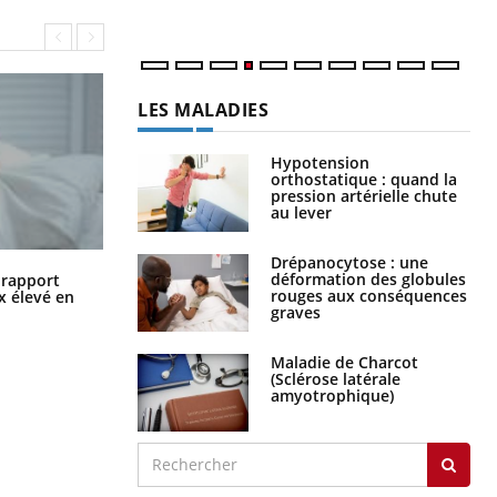
LES MALADIES
Hypotension
orthostatique : quand la
pression artérielle chute
au lever
Drépanocytose : une
Grossesse à risque : ce jus naturel
déformation des globules
n rapport
attire l'attention des chercheurs
rouges aux conséquences
x élevé en
graves
Maladie de Charcot
(Sclérose latérale
amyotrophique)