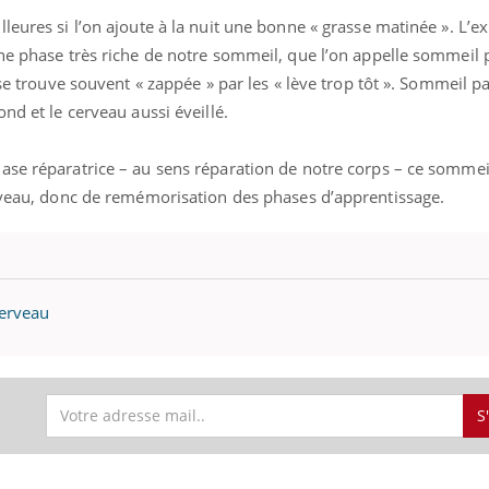
leures si l’on ajoute à la nuit une bonne « grasse matinée ». L’ex
une phase très riche de notre sommeil, que l’on appelle sommeil 
 se trouve souvent « zappée » par les « lève trop tôt ». Sommeil p
nd et le cerveau aussi éveillé.
ase réparatrice – au sens réparation de notre corps – ce somme
erveau, donc de remémorisation des phases d’apprentissage.
ence en fer : comprendre pour
Insuline & Charge ment
tube
Youtube
Youtube
Yout
venir
osait en parler??
gue, irritabilité, brouillard mental ou
En 2026, l'insuline dans l
e alopécie… Les symptômes de la
reste entourée d'idées re
nce en fer sont multiples ce qui la rend
patients comme parfois ch
cerveau
S