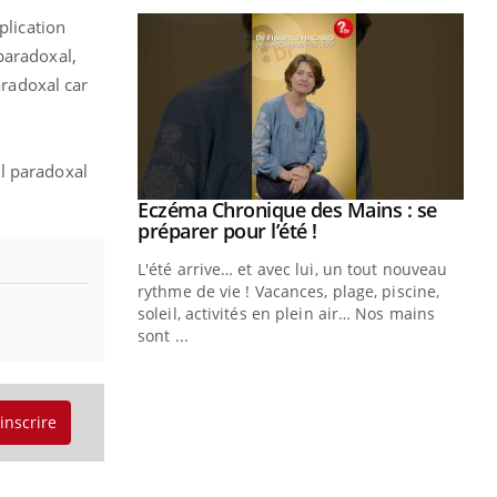
plication
paradoxal,
aradoxal car
il paradoxal
ale : et si on
Eczéma Chronique des Mains : se
Youtube
ube
Youtube
préparer pour l’été !
e diabète de type 2
L'été arrive… et avec lui, un tout nouveau
çues chez les
rythme de vie ! Vacances, plage, piscine,
ez les soignants.
soleil, activités en plein air… Nos mains
sont ...
Di
You
Le 
nom
'inscrire
dia
défi