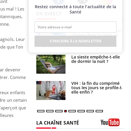
sont
Restez connecté à toute l’actualité de la
Twitter
Facebook
Instagram
us mal ! Les
Santé
EN DIRECT
ritanniques,
enne.
olorectal : une
Cytomégalovirus : ce qui
e simple aurait
change dans la prise en
pagnols. Leur
la donne au Pays
charge des femmes
S'INSCRIRE À LA NEWSLETTER
enceintes
ude que l’on
unya, dengue,
La sieste empêche-t-elle
e : que se passe-
de dormir la nuit ?
s le sud de la
par devenir
upérer. Comme
icaments GLP-1
VIH : la fin du comprimé
t-ils aussi les os
tous les jours se profile-t-
elle enfin ?
breux enfants
dre un certain
’aperçoit que
lleures
LA CHAÎNE SANTÉ
Youtube