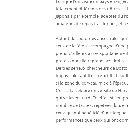
Lorsque l’on visite un pays étranger
totalement différents des nôtres… E
Japonais par exemple, adeptes du riz
amateurs de repas fractionnés, et l
Comment éviter une otite
pendant les vacances ?
Autant de coutumes ancestrales qui c
sens de la fête s’accompagne d’une p
prend d’ailleurs assez spontanément 
Hantavirus : un cas
détecté chez un touriste
professionnelle reprend ses droits.
en France
De très sérieux chercheurs de Boston
impossible tant il est répétitif, il
Mortalité infantile : un
si la zone du cerveau mise à l’épreuve
rapport s’interroge sur
son taux élevé en France
C’est à la célèbre université de Ha
qui se lèvent tard. En effet, si l’o
nombre de tâches, répétées douze heu
ceux qui ont bénéficié d’une longue
performances que ceux qui ont dorm