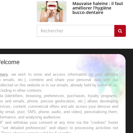
Mauvaise haleine : il faut
améliorer l’hygiène
bucco-dentaire
elcome
ER
tners
, we wish to store and access information on your devices
in emails, etc.), combine and share your personal data with our
s les semaines les meilleures
ollected on this website or in our emails, already held by some of us,
ncluding in other contexts.
ta (identifiers, browsing, preferences, purchases, loyalty programs,
es and emails, phone, precise geolocation, etc.) allows developing
ervices, content, commercial offers and ads across your devices and
 by email, post, SMS, phone, audio, and video), personalising them,
RE
rformance, and analysing audiences.
l" and withdraw your consent at any time via the "cookies" footer
"set detailed preferences" and object to processing activities not