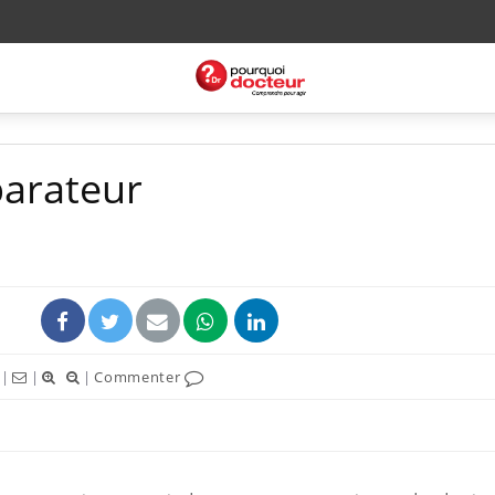
parateur
|
|
|
Commenter