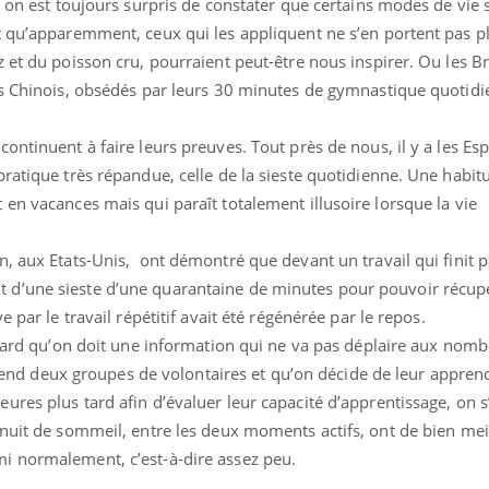
, on est toujours surpris de constater que certains modes de vie 
t qu’apparemment, ceux qui les appliquent ne s’en portent pas pl
 et du poisson cru, pourraient peut-être nous inspirer. Ou les B
es Chinois, obsédés par leurs 30 minutes de gymnastique quotidi
Grossesse à risque : ce jus
Cancer c
naturel attire l'attention
stratégi
ontinuent à faire leurs preuves. Tout près de nous, il y a les Es
des chercheurs
changé 
basque
ratique très répandue, celle de la sieste quotidienne. Une habit
en vacances mais qui paraît totalement illusoire lorsque la vie
Comment oublier les
Chikung
écrans en vacances ?
West Nil
t-il dan
, aux Etats-Unis, ont démontré que devant un travail qui finit 
France ?
 suffit d’une sieste d’une quarantaine de minutes pour pouvoir réc
Toujours connectés :
Les méd
 par le travail répétitif avait été régénérée par le repos.
comment le travail
protègen
empiète de plus en plus
?
rvard qu’on doit une information qui ne va pas déplaire aux nom
sur nos soirées
n prend deux groupes de volontaires et qu’on décide de leur appren
res plus tard afin d’évaluer leur capacité d’apprentissage, on s
 nuit de sommeil, entre les deux moments actifs, ont de bien mei
i normalement, c’est-à-dire assez peu.