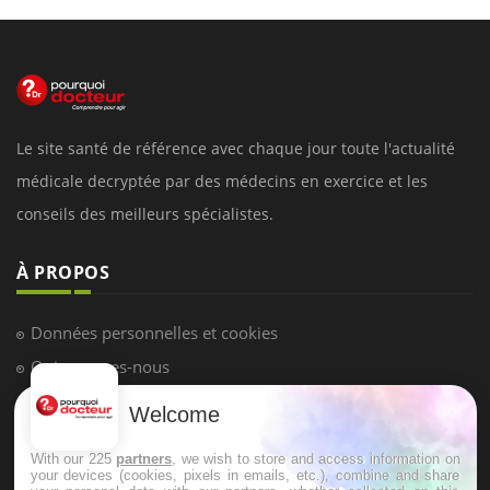
Le site santé de référence avec chaque jour toute l'actualité
médicale decryptée par des médecins en exercice et les
conseils des meilleurs spécialistes.
À PROPOS
Données personnelles et cookies
Qui sommes-nous
Conditions d'utilisation
Welcome
Plan du site
With our 225
partners
, we wish to store and access information on
Mentions Légales
your devices (cookies, pixels in emails, etc.), combine and share