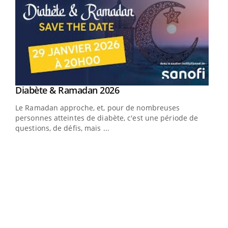
Youtube
Diabète & Ramadan 2026
Youtube
Le Ramadan approche, et, pour de nombreuses
vie !
personnes atteintes de diabète, c'est une période de
…
questions, de défis, mais ...
Un 
You
à l
Un é
mati
numé