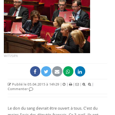
WITT/SIPA
Publié le 05.04.2015 à 14h29
|
|
|
|
|
Commenter
Le don du sang devrait être ouvert à tous. C’est du
moins l’avis des députés français. Ce 3 avril, ils ont