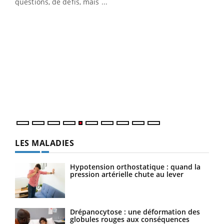
matière de bilan de santé : l'utilisation d'un « jumeau
questions, de défis, mais ...
numérique » permet ...
COU
You
Coup
vous
épis
LES MALADIES
Hypotension orthostatique : quand la
pression artérielle chute au lever
Drépanocytose : une déformation des
globules rouges aux conséquences