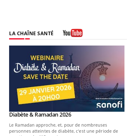
LA CHAÎNE SANTÉ
Youtube
Youtube
Diabète & Ramadan 2026
Un « jumeau numérique » pour faciliter l’accès
Youtube
Youtube
Youtube
à la médecine préventive
Le Ramadan approche, et, pour de nombreuses
Un établissement lié à un groupe mutualiste innove en
personnes atteintes de diabète, c'est une période de