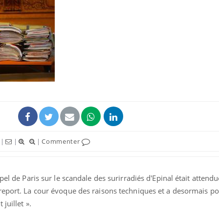
La sieste empêche-t-elle
de dormir la nuit ?
VIH : la fin du comprimé
tous les jours se profile-t-
elle enfin ?
Pourquoi votre ventre
|
|
|
Commenter
gâche-t-il les premiers
jours de vos vacances ?
pel de Paris sur le scandale des surirradiés d'Epinal était attendu
report. La cour évoque des raisons techniques et a desormais pou
juillet ».