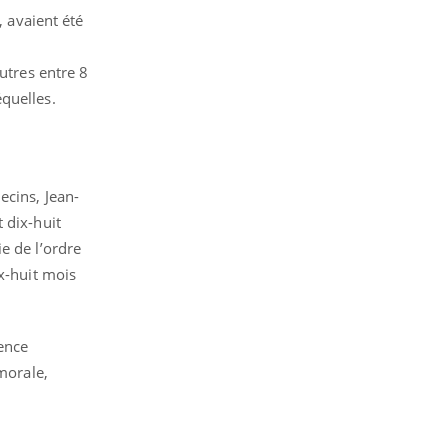
, avaient été
utres entre 8
quelles.
ecins, Jean-
 dix-huit
e de l’ordre
x-huit mois
gence
morale,