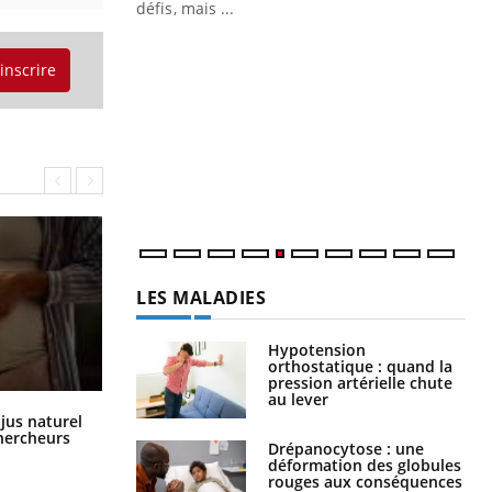
défis, mais ...
Un « jumeau numérique » pour
CO
Youtube
You
faciliter l’accès à la médecine
'inscrire
Youtube
Cou
préventive
nou
Un établissement lié à un groupe
bou
mutualiste innove en matière de bilan de
épi
santé : l'utilisation d'un « jumeau
numérique » permet ...
LES MALADIES
Hypotension
orthostatique : quand la
pression artérielle chute
au lever
Comment oublier les écrans en
 jus naturel
vacances ?
chercheurs
Drépanocytose : une
déformation des globules
rouges aux conséquences