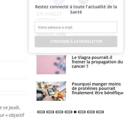
Restez connecté à toute l’actualité de la
Twitter
Facebook
Instagram
Santé
EN DIRECT
Fortes chaleurs :
Grossesse et chaleur : ce
pourquoi le risque de
que dit la science
noyade grimpe-t-il ?
S'INSCRIRE À LA NEWSLETTER
Le Viagra pourrait-il
Le smartphone nuit-il à
freiner la propagation du
l'apprentissage de la
cancer ?
lecture ?
Pourquoi manger moins
Mordue par une tique en
de protéines pourrait
vacances, elle reste dans
finalement être bénéfique
le coma pendant 42 jours
e ce jeudi,
r « objectif