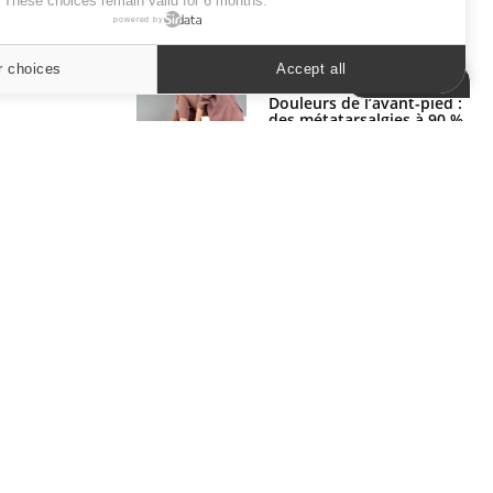
. These choices remain valid for 6 months.
powered by
SYMPTÔMES
r choices
Accept all
Cookies settings
Douleurs de l’avant-pied :
des métatarsalgies à 90 %
liées à problème d’appui
Mauvaise haleine : il faut
améliorer l’hygiène
bucco-dentaire
ER
s les semaines les meilleures