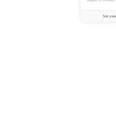
subject to consent
Set you
À PROPOS
NEWSLETT
Recevez toute