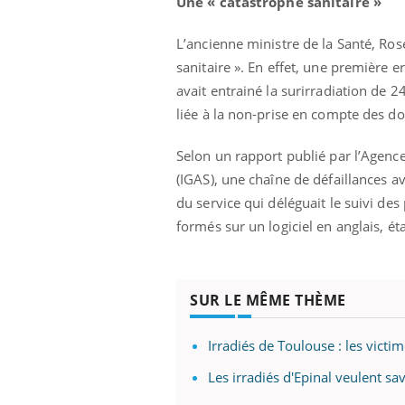
Une « catastrophe sanitaire »
L’ancienne ministre de la Santé, Ros
sanitaire ». En effet, une première 
avait entrainé la surirradiation de 24
liée à la non-prise en compte des do
Selon un rapport publié par l’Agence 
(IGAS), une chaîne de défaillances av
du service qui déléguait le suivi de
prendre pour
formés sur un logiciel en anglais, 
llard mental ou
tômes de la
les ce qui la rend
SUR LE MÊME THÈME
Insuline & Charge mentale : et si on
Ecz
Youtube
You
Youtube
osait en parler??
pré
Irradiés de Toulouse : les victi
En 2026, l'insuline dans le diabète de type 2
L'ét
Les irradiés d'Epinal veulent sa
reste entourée d'idées reçues chez les
ryth