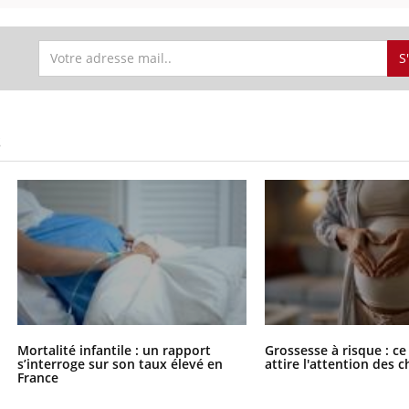
il, activités en plein air… Nos mains
 ...
S
S
Mortalité infantile : un rapport
Grossesse à risque : ce
s’interroge sur son taux élevé en
attire l'attention des 
France