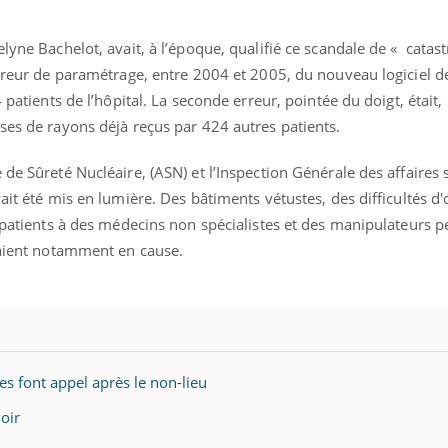
elyne Bachelot, avait, à l’époque, qualifié ce scandale de « catas
erreur de paramétrage, entre 2004 et 2005, du nouveau logiciel d
 patients de l’hôpital. La seconde erreur, pointée du doigt, était, 
ses de rayons déjà reçus par 424 autres patients.
de Sûreté Nucléaire, (ASN) et l’Inspection Générale des affaires s
ait été mis en lumière. Des bâtiments vétustes, des difficultés d
s patients à des médecins non spécialistes et des manipulateurs 
étaient notamment en cause.
éma Chronique des Mains : se
tube
Youtube
parer pour l’été !
mes font appel après le non-lieu
é arrive… et avec lui, un tout nouveau
voir
me de vie ! Vacances, plage, piscine,