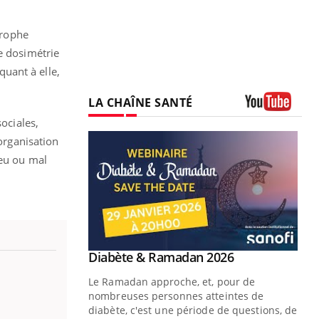
trophe
e dosimétrie
quant à elle,
LA CHAÎNE SANTÉ
Youtube
ociales,
'organisation
peu ou mal
Youtube
Diabète & Ramadan 2026
Youtube
Le Ramadan approche, et, pour de
nombreuses personnes atteintes de
diabète, c'est une période de questions, de