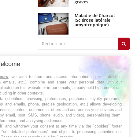
graves
Maladie de Charcot
(Sclérose latérale
amyotrophique)
J'AI MAL
elcome
tners
, we wish to store and access information on your devices
in emails, etc.), combine and share your personal data with our
ollected on this website or in our emails, already held by some of us,
ncluding in other contexts.
ta (identifiers, browsing, preferences, purchases, loyalty programs,
es and emails, phone, precise geolocation, etc.) allows developing
ervices, content, commercial offers and ads across your devices and
 by email, post, SMS, phone, audio, and video), personalising them,
rformance, and analysing audiences.
l" and withdraw your consent at any time via the "cookies" footer
"set detailed preferences" and object to processing activities not