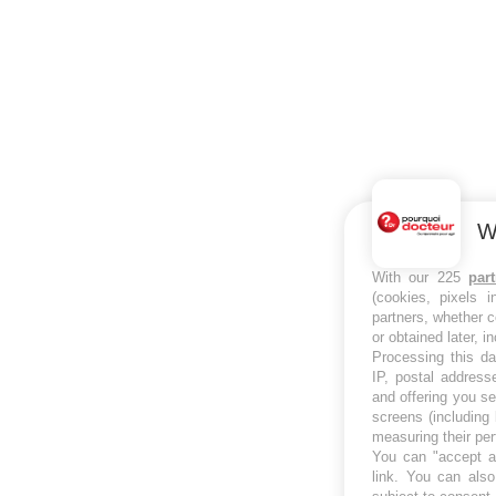
W
With our 225
par
(cookies, pixels 
partners, whether c
or obtained later, i
Processing this da
IP, postal address
and offering you s
screens (including
measuring their pe
You can "accept al
link
. You can also 