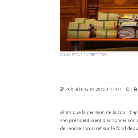
 oublier les
Chikungunya, dengue,
n vacances ?
West Nile : que se passe-
t-il dans le sud de la
France ?
CHAMUSSY/SIPA PRESS/SIPA
 connectés :
Les médicaments GLP-1
le travail
protègent-ils aussi les os
de plus en plus
?
soirées
olorectal : une
Cytomégalovirus : ce qui
Publié le 02.04.2015 à 17h11
|
|
e simple aurait
change dans la prise en
a donne au Pays
charge des femmes
enceintes
Alors que la décision de la cour d'ap
son président vient d'annoncer son 
de rendre son arrêt sur le fond début 