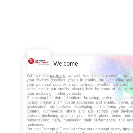
Welcome
With our 225
partners
, we wish to store and access informat
your devices (cookies, pixels in emails, etc.), combine and
your personal data with our partners, whether collected o
website or in our emails, already held by some of us, or ob
later, including in other contexts.
Processing this data (identifiers, browsing, preferences, purc
loyalty programs, IP, postal addresses and emails, phone, p
geolocation, etc.) allows developing and offering you ser
content, commercial offers and ads across your devic
screens (including by email, post, SMS, phone, audio, and v
personalising them, measuring their performance, and ana
audiences.
You can "accept all" and withdraw your consent at any time v