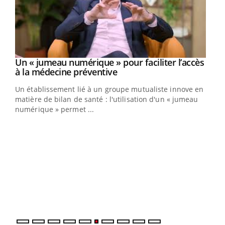
Un « jumeau numérique » pour faciliter l’accès
Youtube
Youtube
à la médecine préventive
Un établissement lié à un groupe mutualiste innove en
e
matière de bilan de santé : l'utilisation d'un « jumeau
numérique » permet ...
COU
You
Coup
vous
épis