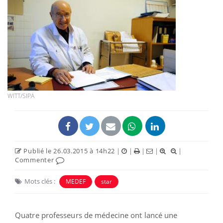
WITT/SIPA
Publié le 26.03.2015 à 14h22
|
|
|
|
|
Commenter
Mots clés :
MEDEF
star
Quatre professeurs de médecine ont lancé une