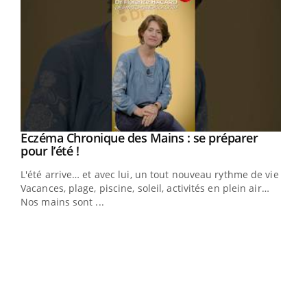
Eczéma Chronique des Mains : se préparer
Youtube
Youtube
pour l’été !
L'été arrive… et avec lui, un tout nouveau rythme de vie !
Vacances, plage, piscine, soleil, activités en plein air…
Nos mains sont ...
Dia
You
Le 
pers
ques