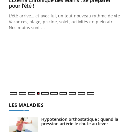
Eczéma Chronique des Mains : se préparer
Youtube
pour l’été !
L'été arrive… et avec lui, un tout nouveau rythme de vie !
Vacances, plage, piscine, soleil, activités en plein air…
Nos mains sont ...
Dia
You
Le 
pers
ques
LES MALADIES
Hypotension orthostatique : quand la
pression artérielle chute au lever