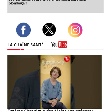
plombage ?
Twitter
Facebook
Instagram
LA CHAÎNE SANTÉ
Youtube
Youtube