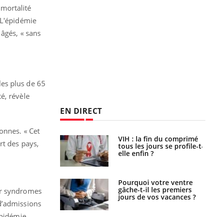
 mortalité
 L'épidémie
 âgés, « sans
les plus de 65
é, révèle
EN DIRECT
onnes. « Cet
 fin du comprimé
Le Viagra pourrait-il
rt des pays,
 jours se profile-t-
freiner la propagation du
n ?
cancer ?
i votre ventre
Pourquoi manger moins
il les premiers
de protéines pourrait
ur syndromes
 vos vacances ?
finalement être bénéfique
d’admissions
épidémie.