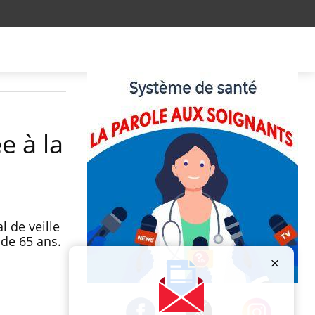
e à la
l de veille
 de 65 ans.
Publicité