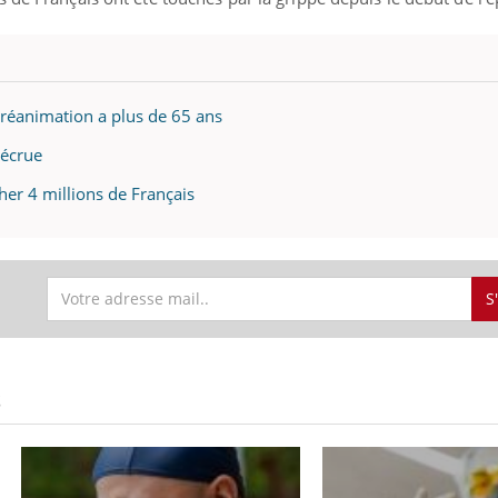
La sieste empêche-t-elle
Fortes c
de dormir la nuit ?
pourquo
noyade g
 réanimation a plus de 65 ans
décrue
her 4 millions de Français
S
S