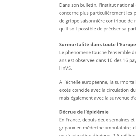
Dans son bulletin, l'Institut national
concerne plus particulièrement les 
de grippe saisonnière contribue de m
qu’il soit possible de préciser sa par
Surmortalité dans toute l'Europ
Le phénomène touche l'ensemble de l
ans est observée dans 10 des 16 pay
l'InVS.
A l’échelle européenne, la surmortal
 infantile : un
Toujours connectés :
excès coïncide avec la circulation d
s’interroge sur
comment le travail
 élevé en France
empiète de plus en plus
mais également avec la survenue d’au
sur nos soirées
Décrue de l’épidémie
 à risque : ce jus
Cancer colorectal : une
ttire l'attention
stratégie simple aurait
En France, depuis deux semaines et 
cheurs
changé la donne au Pays
gripaux en médecine ambulatoire, de
basque
en réanimation diminue. 2,8 millions