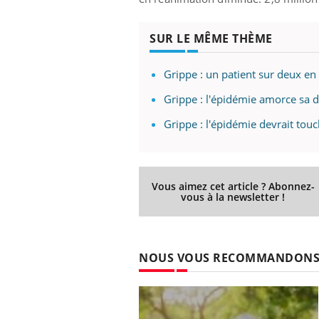
 oublier les
Chikungunya, dengue,
n vacances ?
West Nile : que se passe-
t-il dans le sud de la
SUR LE MÊME THÈME
France ?
Grippe : un patient sur deux en
Grippe : l'épidémie amorce sa 
Grippe : l'épidémie devrait touc
Vous aimez cet article ? Abonnez-
vous à la newsletter !
NOUS VOUS RECOMMANDON