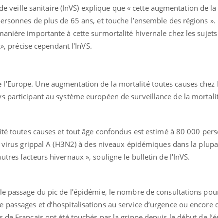
 de veille sanitaire (InVS) explique que « cette augmentation de la
personnes de plus de 65 ans, et touche l’ensemble des régions ».
anière importante à cette surmortalité hivernale chez les sujets
t», précise cependant l'InVS.
e
'Europe. Une augmentation de la mortalité toutes causes chez 
s participant au système européen de surveillance de la mortalit
ité toutes causes et tout âge confondus est estimé à 80 000 pers
Les médicaments GLP-1
VIH : la
u virus grippal A (H3N2) à des niveaux épidémiques dans la plupa
protègent-ils aussi les os
tous les
?
elle enfi
tres facteurs hivernaux », souligne le bulletin de l'InVS.
Cytomégalovirus : ce qui
Pourquo
change dans la prise en
gâche-t-
le passage du pic de l’épidémie, le nombre de consultations po
charge des femmes
jours de
 passages et d’hospitalisations au service d’urgence ou encore 
enceintes
 de Français ont été touchés par la grippe depuis le début de l’