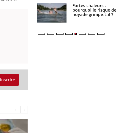
haleurs :
Grossesse et chaleur : ce
i le risque de
que dit la science
rimpe-t-il ?
'inscrire