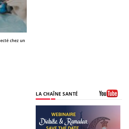
Mortalité infantile : un rapport
tecté chez un
s’interroge sur son taux élevé en
France
LA CHAÎNE SANTÉ
Youtube