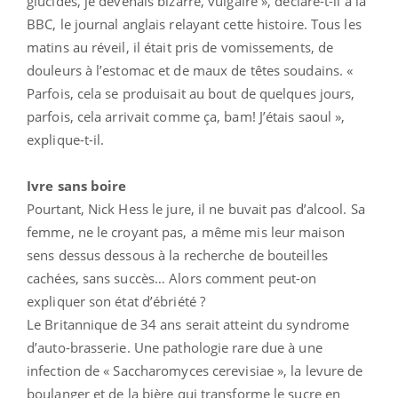
glucides, je devenais bizarre, vulgaire », déclare-t-il à la
BBC, le journal anglais relayant cette histoire. Tous les
matins au réveil, il était pris de vomissements, de
douleurs à l’estomac et de maux de têtes soudains. «
Parfois, cela se produisait au bout de quelques jours,
parfois, cela arrivait comme ça, bam! J’étais saoul »,
explique-t-il.
Ivre sans boire
Pourtant, Nick Hess le jure, il ne buvait pas d’alcool. Sa
femme, ne le croyant pas, a même mis leur maison
sens dessus dessous à la recherche de bouteilles
cachées, sans succès… Alors comment peut-on
expliquer son état d’ébriété ?
Le Britannique de 34 ans serait atteint du syndrome
d’auto-brasserie. Une pathologie rare due à une
infection de « Saccharomyces cerevisiae », la levure de
boulanger et de la bière qui transforme le sucre en