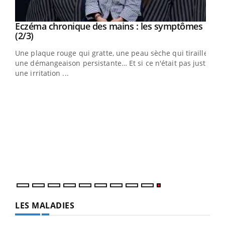
Eczéma chronique des mains : les symptômes
Youtube
Youtube
(2/3)
ris,
Une plaque rouge qui gratte, une peau sèche qui tiraille,
une démangeaison persistante… Et si ce n'était pas juste
une irritation ...
LES MALADIES