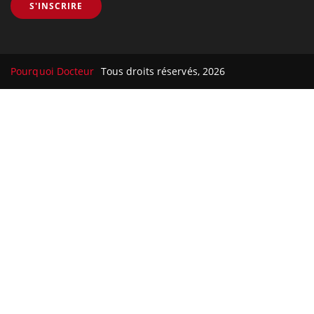
Le site santé de référence avec chaque jour toute l'actualité
médicale decryptée par des médecins en exercice et les
conseils des meilleurs spécialistes.
À PROPOS
Données personnelles et cookies
Qui sommes-nous
Conditions d'utilisation
Plan du site
Mentions Légales
Nous contacter