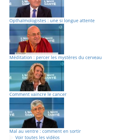
Opthalmologistes : une si longue attente
Méditation : percer les mystères du cerveau
Comment vaincre le cancer
Mal au ventre : comment en sortir
Voir toutes les vidéos