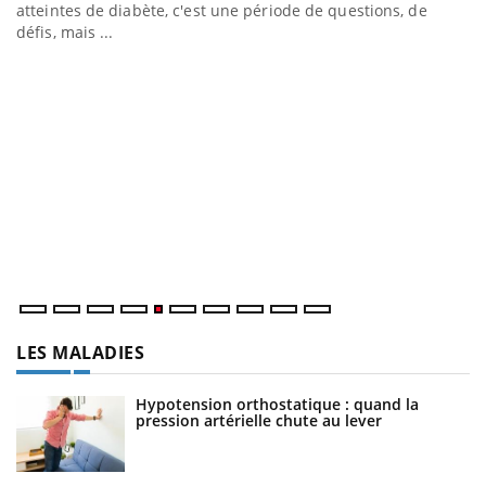
LA CHAÎNE SANTÉ
Youtube