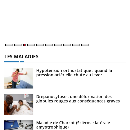
E
Yo
l’
L'
Va
ma
LES MALADIES
Hypotension orthostatique : quand la
pression artérielle chute au lever
Drépanocytose : une déformation des
globules rouges aux conséquences graves
Maladie de Charcot (Sclérose latérale
amyotrophique)