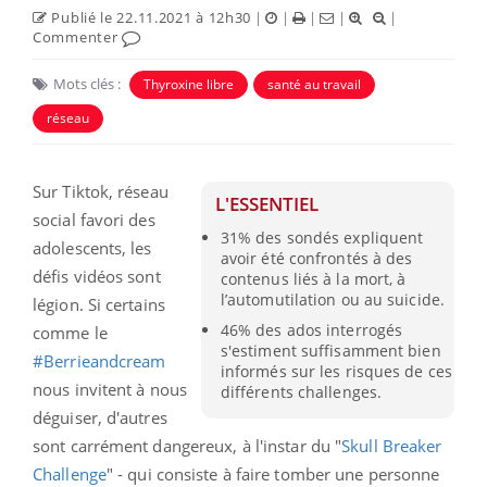
Publié le 22.11.2021 à 12h30
|
|
|
|
|
Commenter
Mots clés :
Thyroxine libre
santé au travail
réseau
Sur Tiktok, réseau
L'ESSENTIEL
social favori des
31% des sondés expliquent
adolescents, les
avoir été confrontés à des
défis vidéos sont
contenus liés à la mort, à
l’automutilation ou au suicide.
légion. Si certains
46% des ados interrogés
comme le
s'estiment suffisamment bien
#Berrieandcream
informés sur les risques de ces
nous invitent à nous
différents challenges.
déguiser, d'autres
sont carrément dangereux, à l'instar du "
Skull Breaker
Challenge
" - qui consiste à faire tomber une personne