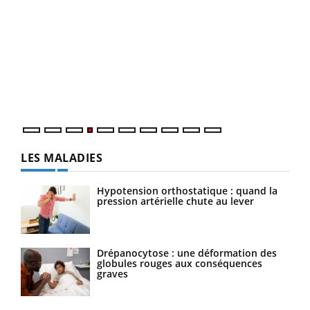
Dia
You
Le 
pers
ques
LES MALADIES
Hypotension orthostatique : quand la
pression artérielle chute au lever
Drépanocytose : une déformation des
globules rouges aux conséquences
graves