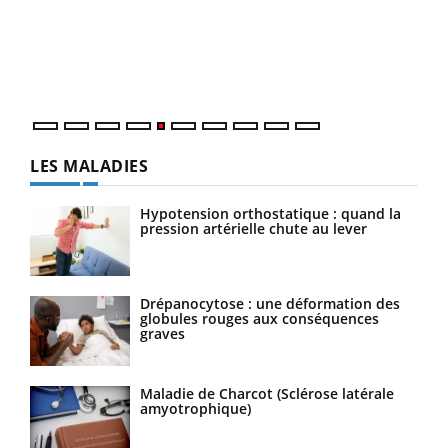
Un é
mati
numé
LES MALADIES
Hypotension orthostatique : quand la
pression artérielle chute au lever
Drépanocytose : une déformation des
globules rouges aux conséquences
graves
Maladie de Charcot (Sclérose latérale
amyotrophique)