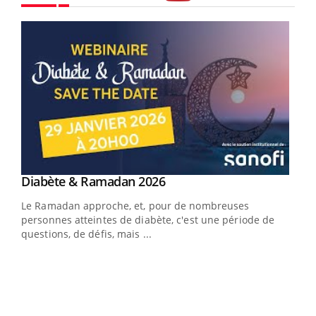
Youtube
Youtube
Diabète & Ramadan 2026
Youtube
Le Ramadan approche, et, pour de nombreuses
vie !
personnes atteintes de diabète, c'est une période de
…
questions, de défis, mais ...
Un 
You
à l