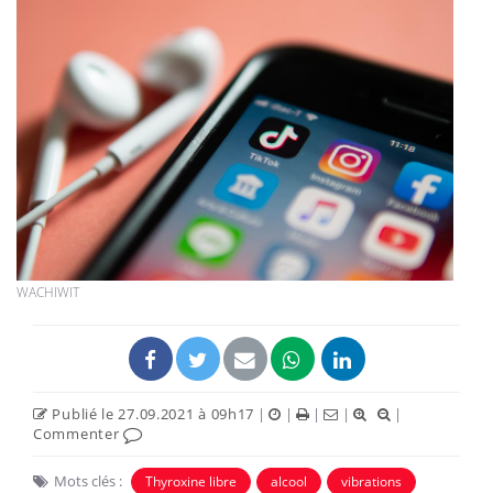
WACHIWIT
Publié le 27.09.2021 à 09h17
|
|
|
|
|
Commenter
Mots clés :
Thyroxine libre
alcool
vibrations