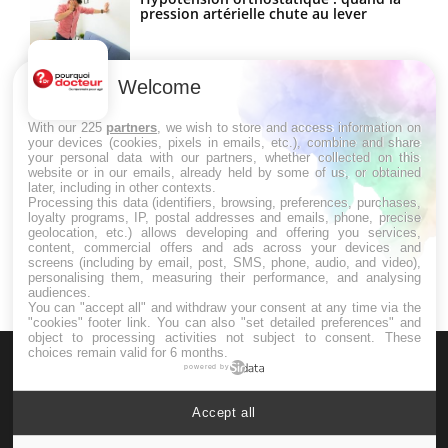
pression artérielle chute au lever
Welcome
Drépanocytose : une déformation des
globules rouges aux conséquences
graves
With our 225
partners
, we wish to store and access information on
your devices (cookies, pixels in emails, etc.), combine and share
your personal data with our partners, whether collected on this
website or in our emails, already held by some of us, or obtained
Maladie de Charcot (Sclérose latérale
later, including in other contexts.
amyotrophique)
Processing this data (identifiers, browsing, preferences, purchases,
loyalty programs, IP, postal addresses and emails, phone, precise
geolocation, etc.) allows developing and offering you services,
content, commercial offers and ads across your devices and
screens (including by email, post, SMS, phone, audio, and video),
personalising them, measuring their performance, and analysing
audiences.
You can "accept all" and withdraw your consent at any time via the
"cookies" footer link
. You can also "set detailed preferences" and
object to processing activities not subject to consent. These
choices remain valid for 6 months.
powered by
Accept all