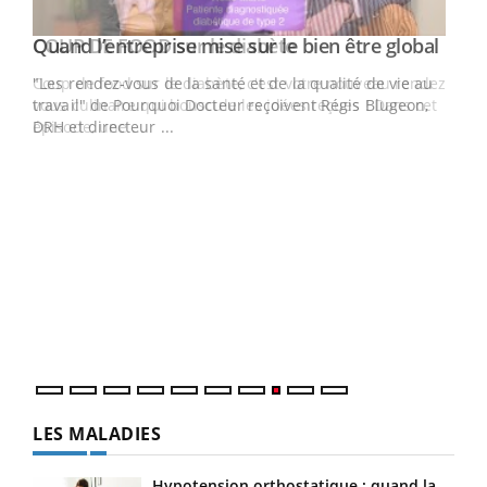
Yout
Quand l’entreprise mise sur le bien être global
Youtube
ndez-
"Les rendez-vous de la santé et de la qualité de vie au
cet
travail" de Pourquoi Docteur reçoivent Régis Blugeon,
DRH et directeur ...
Ecz
You
(3/3
Dans
vous
quot
LES MALADIES
Hypotension orthostatique : quand la