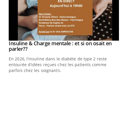
Insuline & Charge mentale : et si on osait en
Youtube
Youtube
parler??
En 2026, l'insuline dans le diabète de type 2 reste
entourée d'idées reçues chez les patients comme
parfois chez les soignants.
Ecz
You
pour
L'ét
Vaca
Nos 