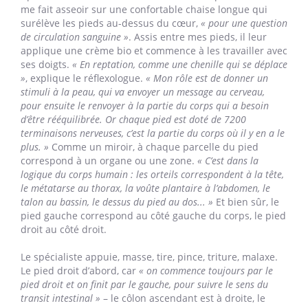
me fait asseoir sur une confortable chaise longue qui
surélève les pieds au-dessus du cœur,
« pour une question
de circulation sanguine »
. Assis entre mes pieds, il leur
applique une crème bio et commence à les travailler avec
ses doigts.
« En reptation, comme une chenille qui se déplace
»
, explique le réflexologue.
« Mon rôle est de donner un
stimuli à la peau, qui va envoyer un message au cerveau,
pour ensuite le renvoyer à la partie du corps qui a besoin
d’être rééquilibrée. Or chaque pied est doté de 7200
terminaisons nerveuses, c’est la partie du corps où il y en a le
plus. »
Comme un miroir, à chaque parcelle du pied
correspond à un organe ou une zone.
« C’est dans la
logique du corps humain : les orteils correspondent à la tête,
le métatarse au thorax, la voûte plantaire à l’abdomen, le
talon au bassin, le dessus du pied au dos... »
Et bien sûr, le
pied gauche correspond au côté gauche du corps, le pied
droit au côté droit.
Le spécialiste appuie, masse, tire, pince, triture, malaxe.
Le pied droit d’abord, car
« on commence toujours par le
pied droit et on finit par le gauche, pour suivre le sens du
transit intestinal »
– le côlon ascendant est à droite, le