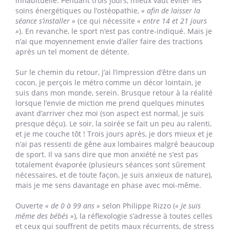
inhabituelle. Pendant trois jours, mieux vaut éviter les
soins énergétiques ou l’ostéopathie,
« afin de laisser la
séance s’installer »
(ce qui nécessite
« entre 14 et 21 jours
»
). En revanche, le sport n’est pas contre-indiqué. Mais je
n’ai que moyennement envie d’aller faire des tractions
après un tel moment de détente.
Sur le chemin du retour, j’ai l’impression d’être dans un
cocon, je perçois le métro comme un décor lointain, je
suis dans mon monde, serein. Brusque retour à la réalité
lorsque l’envie de miction me prend quelques minutes
avant d’arriver chez moi (son aspect est normal, je suis
presque déçu). Le soir, la soirée se fait un peu au ralenti,
et je me couche tôt ! Trois jours après, je dors mieux et je
n’ai pas ressenti de gêne aux lombaires malgré beaucoup
de sport. Il va sans dire que mon anxiété ne s’est pas
totalement évaporée (plusieurs séances sont sûrement
nécessaires, et de toute façon, je suis anxieux de nature),
mais je me sens davantage en phase avec moi-même.
Ouverte
« de 0 à 99 ans »
selon Philippe Rizzo (
« Je suis
même des bébés »
), la réflexologie s’adresse à toutes celles
et ceux qui souffrent de petits maux récurrents, de stress