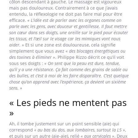
côlon descendant à gauche. Le massage est vigoureux
mais pas douloureux. Contrairement à ce que j’avais
entendu, la réflexologie ne doit pas faire mal pour être
efficace.
« L’idée est de parler avec les organes comme on
parle avec les gens, avec douceur et gentillesse. Il faut mettre
son cœur dans ses doigts, une oreille sur le pied pour écouter
les tissus, et l’œil sur le visage car les mimiques vont nous
aider. »
Et si une zone est douloureuse, cela signifie
simplement que vous avez
« des blocages énergétiques ou
des toxines à éliminer »
. Philippe Rizzo décrit ce qu’il voit
sous ses doigts :
« On sent que la peau est dure, tendue,
qu’il y a une résistance. Ça fait comme des grains de sable ou
des bulles, et c’est à moi de les faire disparaître. C’est quelque
chose qu’on apprend avec l’expérience, ça devient un sixième
sens. »
« Les pieds ne mentent pas
»
Ah, il tombe justement sur un point sensible (aïe) qui
correspond
« au bas du dos, aux lombaires, surtout la L5 »
,
et puis sur un autre (aïe-aïe), relié
« aux cervicales »
. Deux