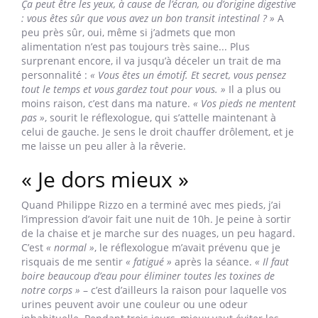
Ça peut être les yeux, à cause de l’écran, ou d’origine digestive
: vous êtes sûr que vous avez un bon transit intestinal ? »
A
peu près sûr, oui, même si j’admets que mon
alimentation n’est pas toujours très saine... Plus
surprenant encore, il va jusqu’à déceler un trait de ma
personnalité :
« Vous êtes un émotif. Et secret, vous pensez
tout le temps et vous gardez tout pour vous. »
Il a plus ou
moins raison, c’est dans ma nature.
« Vos pieds ne mentent
pas »
, sourit le réflexologue, qui s’attelle maintenant à
celui de gauche. Je sens le droit chauffer drôlement, et je
me laisse un peu aller à la rêverie.
« Je dors mieux »
Quand Philippe Rizzo en a terminé avec mes pieds, j’ai
l’impression d’avoir fait une nuit de 10h. Je peine à sortir
de la chaise et je marche sur des nuages, un peu hagard.
C’est
« normal »
, le réflexologue m’avait prévenu que je
risquais de me sentir
« fatigué »
après la séance.
« Il faut
boire beaucoup d’eau pour éliminer toutes les toxines de
notre corps »
– c’est d’ailleurs la raison pour laquelle vos
urines peuvent avoir une couleur ou une odeur