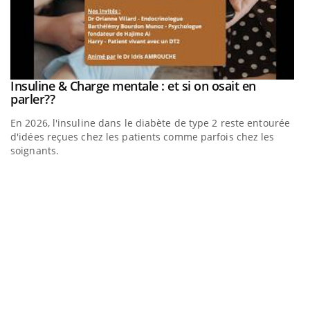
be
Insuline & Charge mentale : et si on osait en
Youtube
Youtube
parler??
En 2026, l'insuline dans le diabète de type 2 reste entourée
a
d'idées reçues chez les patients comme parfois chez les
soignants.
E
Yo
l’
L'
Va
ma