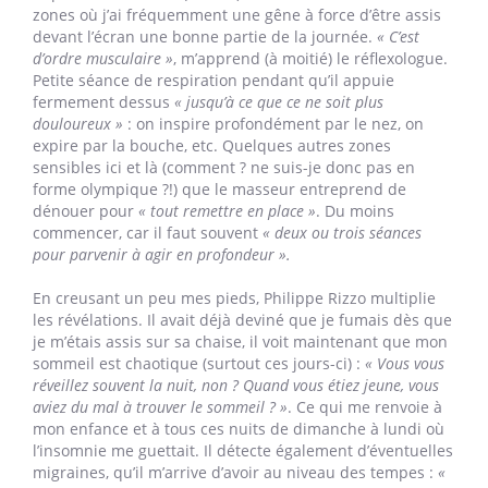
zones où j’ai fréquemment une gêne à force d’être assis
devant l’écran une bonne partie de la journée.
« C’est
d’ordre musculaire »
, m’apprend (à moitié) le réflexologue.
Petite séance de respiration pendant qu’il appuie
fermement dessus
« jusqu’à ce que ce ne soit plus
douloureux »
: on inspire profondément par le nez, on
expire par la bouche, etc. Quelques autres zones
sensibles ici et là (comment ? ne suis-je donc pas en
forme olympique ?!) que le masseur entreprend de
dénouer pour
« tout remettre en place »
. Du moins
commencer, car il faut souvent
« deux ou trois séances
pour parvenir à agir en profondeur ».
En creusant un peu mes pieds, Philippe Rizzo multiplie
les révélations. Il avait déjà deviné que je fumais dès que
je m’étais assis sur sa chaise, il voit maintenant que mon
sommeil est chaotique (surtout ces jours-ci) :
« Vous vous
réveillez souvent la nuit, non ? Quand vous étiez jeune, vous
aviez du mal à trouver le sommeil ? »
. Ce qui me renvoie à
mon enfance et à tous ces nuits de dimanche à lundi où
l’insomnie me guettait. Il détecte également d’éventuelles
migraines, qu’il m’arrive d’avoir au niveau des tempes :
«