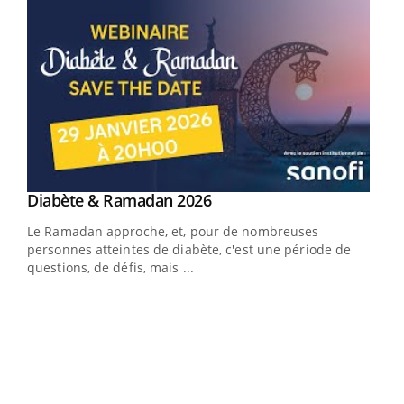
Youtube
Diabète & Ramadan 2026
Un « jumeau numérique » pour faciliter l’accès
Youtube
Youtube
Youtube
à la médecine préventive
Le Ramadan approche, et, pour de nombreuses
Un établissement lié à un groupe mutualiste innove en
personnes atteintes de diabète, c'est une période de
matière de bilan de santé : l'utilisation d'un « jumeau
questions, de défis, mais ...
numérique » permet ...
COU
You
Coup
vous