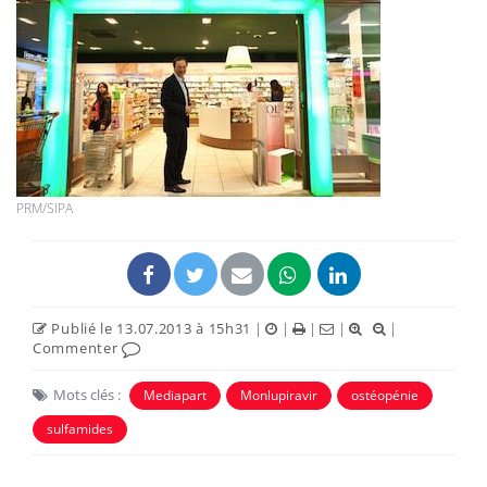
PRM/SIPA
Publié le 13.07.2013 à 15h31
|
|
|
|
|
Commenter
Mots clés :
Mediapart
Monlupiravir
ostéopénie
sulfamides