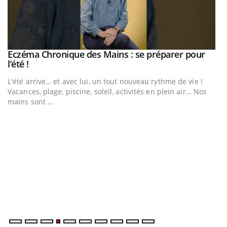
Eczéma Chronique des Mains : se préparer pour
Youtube
Youtube
l’été !
e
L'été arrive… et avec lui, un tout nouveau rythme de vie !
Vacances, plage, piscine, soleil, activités en plein air… Nos
mains sont ...
D
Yo
L
at
dé