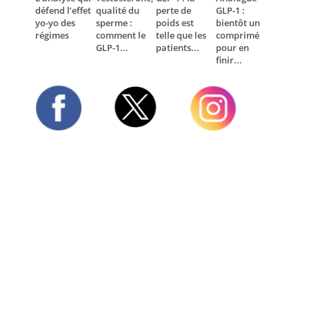
défend l’effet
qualité du
perte de
GLP-1 :
yo-yo des
sperme :
poids est
bientôt un
régimes
comment le
telle que les
comprimé
GLP-1...
patients...
pour en
finir...
Twitter
Facebook
Instagram