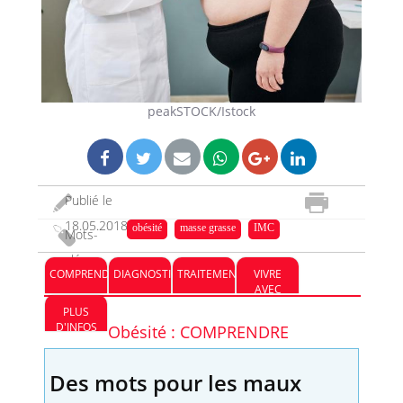
peakSTOCK/Istock
Publié le
18.05.2018
obésité
masse grasse
IMC
Mots-
clés :
COMPRENDRE
DIAGNOSTIC
TRAITEMENT
VIVRE
AVEC
PLUS
D'INFOS
Obésité : COMPRENDRE
Des mots pour les maux