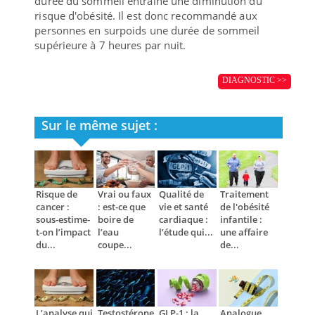
durée du sommeil entraîne une diminution du
risque d'obésité. Il est donc recommandé aux
personnes en surpoids une durée de sommeil
supérieure à 7 heures par nuit.
DIAGNOSTIC >>
Sur le même sujet :
Risque de
Vrai ou faux
Qualité de
Traitement
cancer :
: est-ce que
vie et santé
de l'obésité
sous-estime-
boire de
cardiaque :
infantile :
t-on l’impact
l’eau
l’étude qui...
une affaire
du...
coupe...
de...
L’analyse qui
Testostérone,
GLP-1 : la
Analogue