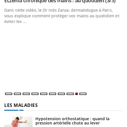
tube
Yout
Eczéma chronique des mains : au quotidien (3/3)
Youtube
Dans cette vidéo, le Dr Inès Zaraa, dermatologue à Paris,
et
vous explique comment protéger vos mains au quotidien et
éviter les ...
E
Yo
Un
dé
ir
LES MALADIES
Hypotension orthostatique : quand la
pression artérielle chute au lever