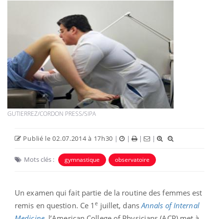
GUTIERREZ/CORDON PRESS/SIPA
Publié le 02.07.2014 à 17h30
|
|
|
|
Mots clés :
gymnastique
observatoire
Un examen qui fait partie de la routine des femmes est
e
remis en question. Ce 1
juillet, dans
Annals of Internal
Medicine
, l’American College of Physicians (ACP) met à