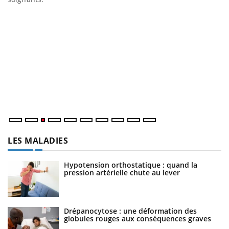
E
Yo
l’
L'
Va
ma
LES MALADIES
Hypotension orthostatique : quand la
pression artérielle chute au lever
Drépanocytose : une déformation des
globules rouges aux conséquences graves