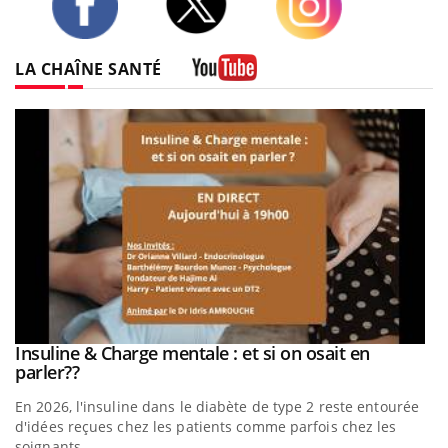
Twitter
Facebook
Instagram
LA CHAÎNE SANTÉ
Youtube
be
Insuline & Charge mentale : et si on osait en
Youtube
Youtube
parler??
En 2026, l'insuline dans le diabète de type 2 reste entourée
a
d'idées reçues chez les patients comme parfois chez les
soignants.