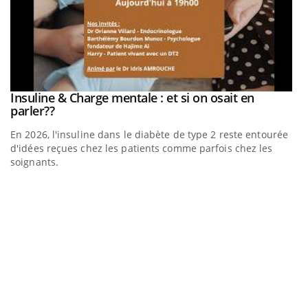
be
Insuline & Charge mentale : et si on osait en
Youtube
Youtube
parler??
En 2026, l'insuline dans le diabète de type 2 reste entourée
a
d'idées reçues chez les patients comme parfois chez les
soignants.
E
Yo
l’
L'
Va
ma